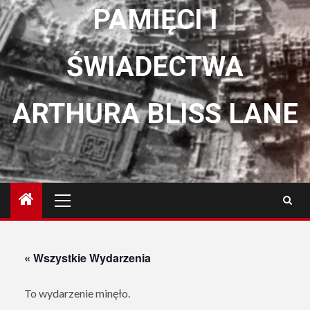
PAMIĘCI I
ŚWIADECTWA
ARTHURA BLISS LANE
Menu
główne
« Wszystkie Wydarzenia
To wydarzenie minęło.