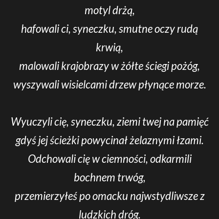
motyl drżą,
hafowali ci, syneczku, smutne oczy rudą
krwią,
malowali krajobrazy w żółte ściegi pożóg,
wyszywali wisielcami drzew płynące morze.
Wyuczyli cię, syneczku, ziemi twej na pamięć
gdyś jej ścieżki powycinał żelaznymi łzami.
Odchowali cię w ciemności, odkarmili
bochnem trwóg,
przemierzyłeś po omacku najwstydliwsze z
ludzkich dróg.