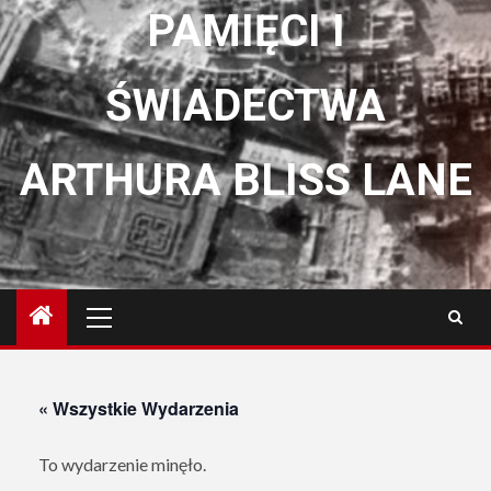
PAMIĘCI I
ŚWIADECTWA
ARTHURA BLISS LANE
Menu
główne
« Wszystkie Wydarzenia
To wydarzenie minęło.