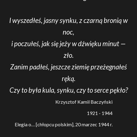
I wyszedłeś, jasny synku, z czarną bronią w
noc,
i poczułeś, jak się jeży w dźwięku minut —
zło.
Zanim padłeś, jeszcze ziemię przeżegnałeś
ręką.
Czy to była kula, synku, czy to serce pękło?
Krzysztof Kamil Baczyński
1921 - 1944
Elegia o… [chłopcu polskim], 20 marzec 1944 r.