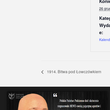
Koni
26 gru
Kate
Wyda
e:
Kalend
1914. Bitwa pod Łowczówkiem