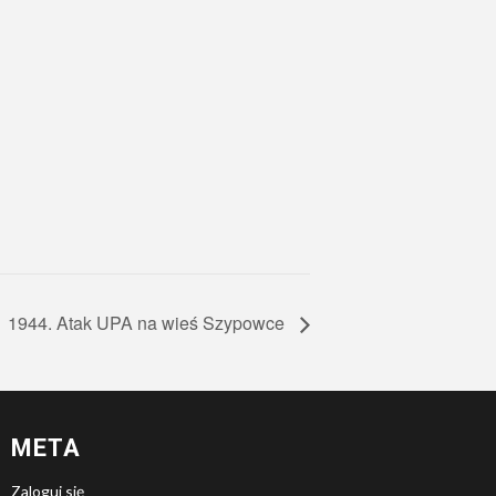
1944. Atak UPA na wieś Szypowce
META
Zaloguj się