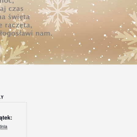
ŁY
ątek:
dnia