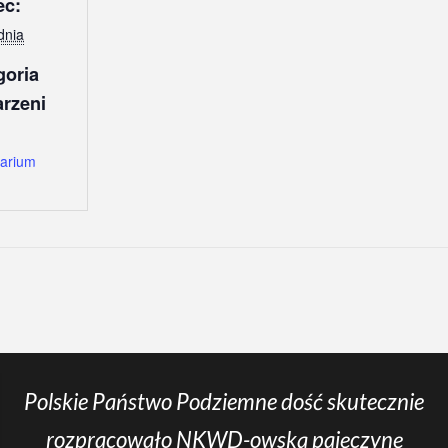
ec:
dnia
goria
rzeni
arium
Polskie Państwo Podziemne dość skutecznie
rozpracowało NKWD-owską pajęczynę