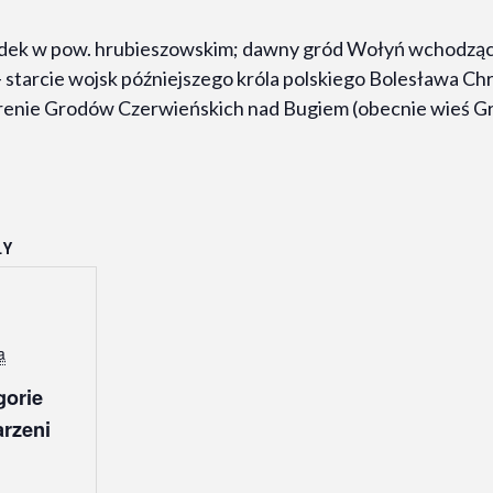
ódek w pow. hrubieszowskim; dawny gród Wołyń wchodząc
– starcie wojsk późniejszego króla polskiego Bolesława C
erenie Grodów Czerwieńskich nad Bugiem (obecnie wieś Gró
ŁY
:
a
gorie
rzeni