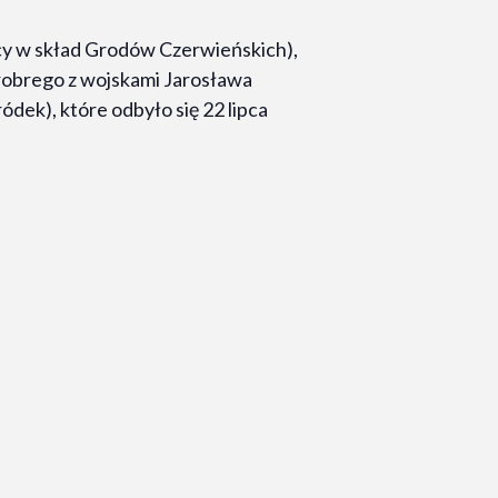
y w skład Grodów Czerwieńskich),
hrobrego z wojskami Jarosława
dek), które odbyło się 22 lipca