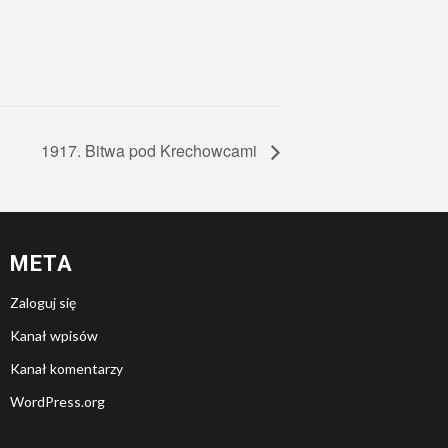
1917. Bitwa pod Krechowcami
META
Zaloguj się
Kanał wpisów
Kanał komentarzy
WordPress.org