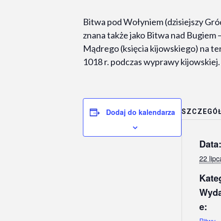
Bitwa pod Wołyniem (dzisiejszy Gr
znana także jako Bitwa nad Bugiem 
Mądrego (księcia kijowskiego) na t
1018 r. podczas wyprawy kijowskiej.
Dodaj do kalendarza
SZCZEGÓ
Data
22 lipc
Kate
Wyda
e: