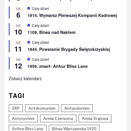
Wyróżnione
Cały dzień
SIE
6
1914. Wymarsz Pierwszej Kompanii Kadrowej
Wyróżnione
Cały dzień
SIE
10
1109. Bitwa nad Nakłem
Wyróżnione
Cały dzień
SIE
11
1944. Powstanie Brygady Świętokrzyskiej
Wyróżnione
Cały dzień
SIE
12
1956. zmarł: Arthur Bliss Lane
Zobacz kalendarz
TAGI
3RP
Antykomunizm
Antypolonizm
Antysystem
Armia Czerwona
Armia Krajowa
Arthur Bliss Lane
Bitwa Warszawska 1920