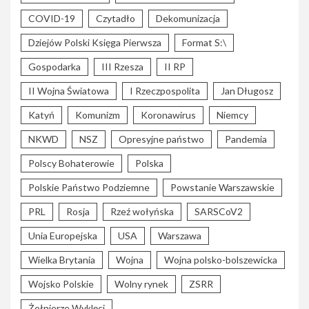
COVID-19
Czytadło
Dekomunizacja
Dziejów Polski Księga Pierwsza
Format S:\
Gospodarka
III Rzesza
II RP
II Wojna Światowa
I Rzeczpospolita
Jan Długosz
Katyń
Komunizm
Koronawirus
Niemcy
NKWD
NSZ
Opresyjne państwo
Pandemia
Polscy Bohaterowie
Polska
Polskie Państwo Podziemne
Powstanie Warszawskie
PRL
Rosja
Rzeź wołyńska
SARSCoV2
Unia Europejska
USA
Warszawa
Wielka Brytania
Wojna
Wojna polsko-bolszewicka
Wojsko Polskie
Wolny rynek
ZSRR
Żołnierze Wyklęci