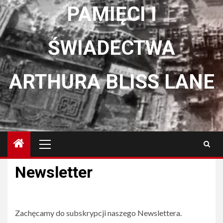
PAMIĘCI I
ŚWIADECTWA
ARTHURA BLISS LANE
Menu
główne
Newsletter
Zachęcamy do subskrypcji naszego Newslettera.