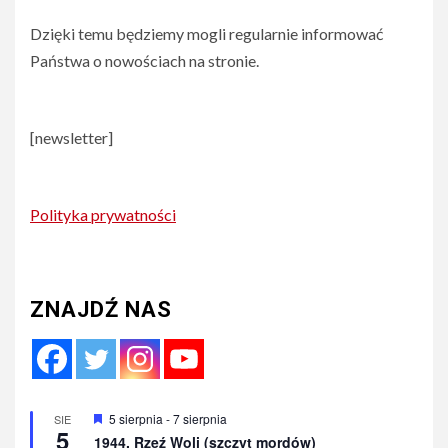
Dzięki temu będziemy mogli regularnie informować
Państwa o nowościach na stronie.
[newsletter]
Polityka prywatności
ZNAJDŹ NAS
Wyróżnione
5 sierpnia
-
7 sierpnia
SIE
5
1944. Rzeź Woli (szczyt mordów)