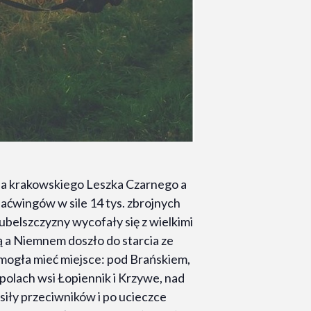
cia krakowskiego Leszka Czarnego a
Jaćwingów w sile 14 tys. zbrojnych
Lubelszczyzny wycofały się z wielkimi
ą a Niemnem doszło do starcia ze
 mogła mieć miejsce: pod Brańskiem,
polach wsi Łopiennik i Krzywe, nad
siły przeciwników i po ucieczce