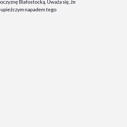
oczyznę Białostocką. Uważa się, że
im łupieżczym napadem tego