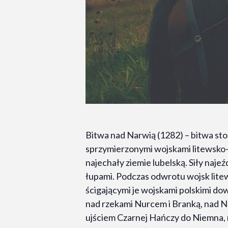
Bitwa nad Narwią (1282) – bitwa st
sprzymierzonymi wojskami litewsko-j
najechały ziemie lubelską. Siły naje
łupami. Podczas odwrotu wojsk lite
ścigającymi je wojskami polskimi do
nad rzekami Nurcem i Branką, nad N
ujściem Czarnej Hańczy do Niemna, ni