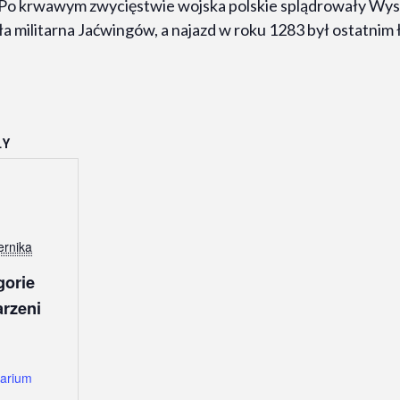
. Po krwawym zwycięstwie wojska polskie splądrowały Wys
iła militarna Jaćwingów, a najazd w roku 1283 był ostatn
ŁY
:
ernika
gorie
rzeni
arium