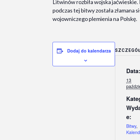
Litwinów rozbiła wojska jaćwieskie
podczas tej bitwy została złamana s
wojowniczego plemienia na Polskę.
Dodaj do kalendarza
SZCZEGÓ
Data
13
paździ
Kate
Wyda
e:
Bitwy
,
Kalend