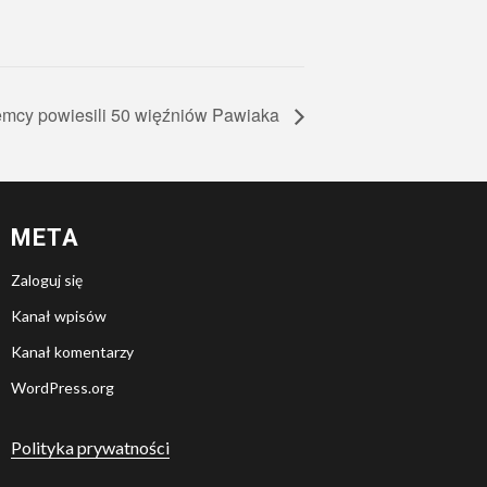
emcy powiesili 50 więźniów Pawiaka
META
Zaloguj się
Kanał wpisów
Kanał komentarzy
WordPress.org
Polityka prywatności