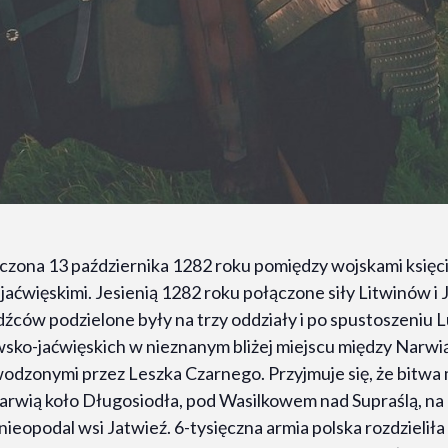
oczona 13 października 1282 roku pomiędzy wojskami księ
aćwięskimi. Jesienią 1282 roku połączone siły Litwinów i 
źdźców podzielone były na trzy oddziały i po spustoszeniu 
wsko-jaćwięskich w nieznanym bliżej miejscu między Narwi
wodzonymi przez Leszka Czarnego. Przyjmuje się, że bitwa
arwią koło Długosiodła, pod Wasilkowem nad Supraślą, na 
eopodal wsi Jatwieź. 6-tysięczna armia polska rozdzieliła 