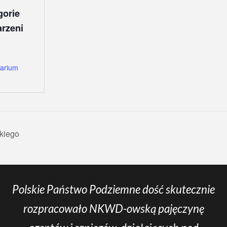
gorie
rzeni
arium
kiego
Polskie Państwo Podziemne dość skutecznie
rozpracowało NKWD-owską pajęczynę