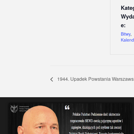
Kate
Wyda
e:
Bitwy
,
Kalend
1944. Upadek Powstania Warszaws