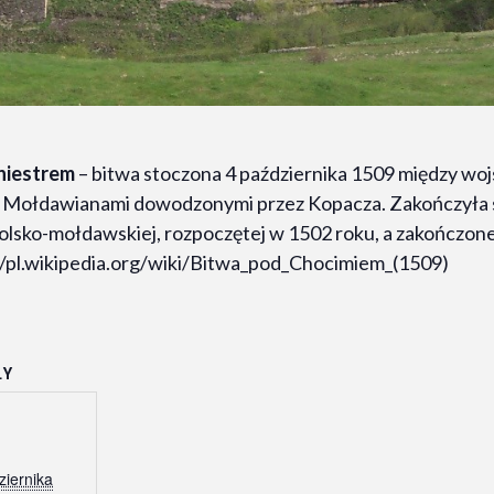
niestrem
– bitwa stoczona 4 października 1509 między wo
 Mołdawianami dowodzonymi przez Kopacza. Zakończyła s
polsko-mołdawskiej, rozpoczętej w 1502 roku, a zakończo
//pl.wikipedia.org/wiki/Bitwa_pod_Chocimiem_(1509)
ŁY
:
ziernika