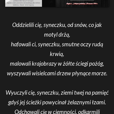
Oddzielili cię, syneczku, od snów, co jak
motyl drżą,
hafowali ci, syneczku, smutne oczy rudą
krwią,
malowali krajobrazy w żółte ściegi pożóg,
wyszywali wisielcami drzew płynące morze.
Wyuczyli cię, syneczku, ziemi twej na pamięć
gdyś jej ścieżki powycinał żelaznymi łzami.
Odchowali cię w ciemności, odkarmili