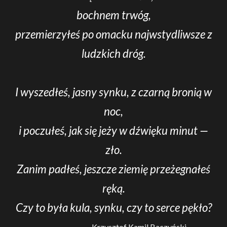
bochnem trwóg,
przemierzyłeś po omacku najwstydliwsze z
ludzkich dróg.
I wyszedłeś, jasny synku, z czarną bronią w
noc,
i poczułeś, jak się jeży w dźwięku minut —
zło.
Zanim padłeś, jeszcze ziemię przeżegnałeś
ręką.
Czy to była kula, synku, czy to serce pękło?
Krzysztof Kamil Baczyński