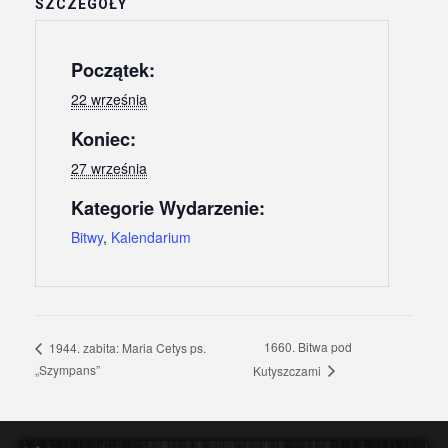
SZCZEGÓŁY
Początek:
22 września
Koniec:
27 września
Kategorie Wydarzenie:
Bitwy
,
Kalendarium
1660. Bitwa pod
1944. zabita: Maria Cetys ps.
„Szympans”
Kutyszczami