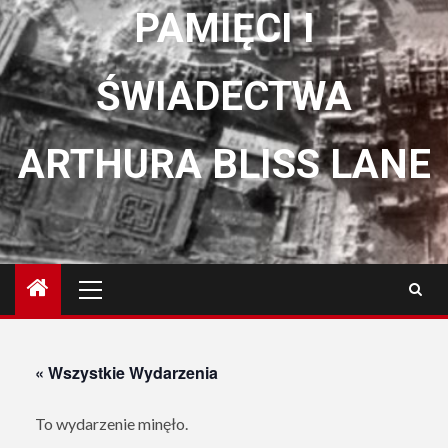
PAMIĘCI I
ŚWIADECTWA
ARTHURA BLISS LANE
Menu
główne
« Wszystkie Wydarzenia
To wydarzenie minęło.