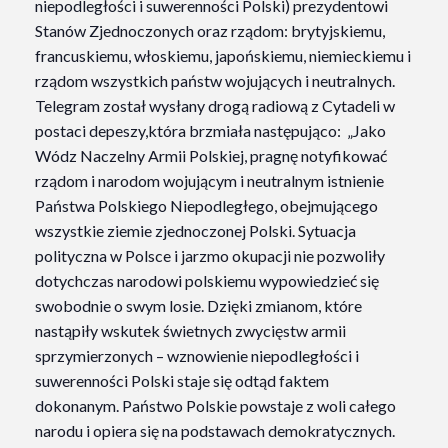
niepodległości i suwerenności Polski) prezydentowi
Stanów Zjednoczonych oraz rządom: brytyjskiemu,
francuskiemu, włoskiemu, japońskiemu, niemieckiemu i
rządom wszystkich państw wojujących i neutralnych.
Telegram został wysłany
drogą radiową z Cytadeli w
postaci depeszy,która brzmiała następująco:
„Jako
Wódz Naczelny Armii Polskiej, pragnę notyfikować
rządom i narodom wojującym i neutralnym istnienie
Państwa Polskiego Niepodległego, obejmującego
wszystkie ziemie zjednoczonej Polski. Sytuacja
polityczna w Polsce i jarzmo okupacji nie pozwoliły
dotychczas narodowi polskiemu wypowiedzieć się
swobodnie o swym losie. Dzięki zmianom, które
nastąpiły wskutek świetnych zwycięstw armii
sprzymierzonych – wznowienie niepodległości i
suwerenności Polski staje się odtąd faktem
dokonanym. Państwo Polskie powstaje z woli całego
narodu i opiera się na podstawach demokratycznych.