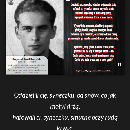
Oddzielili cię, syneczku, od snów, co jak
motyl drżą,
hafowali ci, syneczku, smutne oczy rudą
krwią,