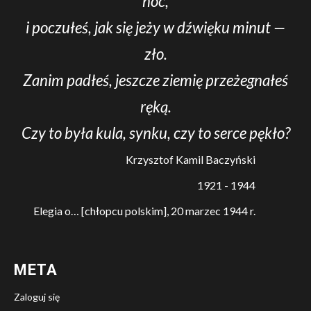
noc,
i poczułeś, jak się jeży w dźwięku minut —
zło.
Zanim padłeś, jeszcze ziemię przeżegnałeś
ręką.
Czy to była kula, synku, czy to serce pękło?
Krzysztof Kamil Baczyński
1921 - 1944
Elegia o… [chłopcu polskim], 20 marzec 1944 r.
META
Zaloguj się