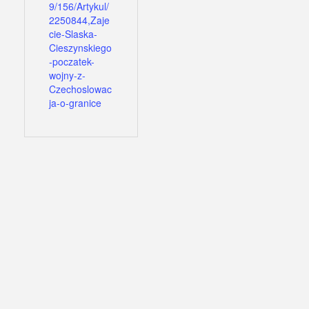
9/156/Artykul/
2250844,Zaje
cie-Slaska-
Cieszynskiego
-poczatek-
wojny-z-
Czechoslowac
ja-o-granice