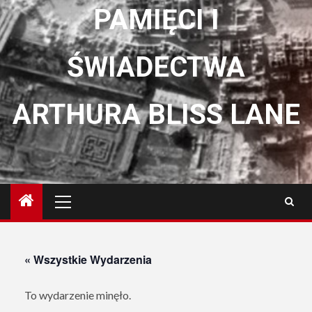
PAMIĘCI I
ŚWIADECTWA
ARTHURA BLISS LANE
Menu
główne
« Wszystkie Wydarzenia
To wydarzenie minęło.