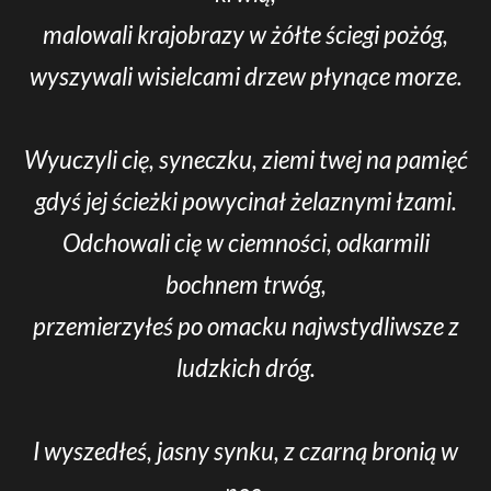
malowali krajobrazy w żółte ściegi pożóg,
wyszywali wisielcami drzew płynące morze.
Wyuczyli cię, syneczku, ziemi twej na pamięć
gdyś jej ścieżki powycinał żelaznymi łzami.
Odchowali cię w ciemności, odkarmili
bochnem trwóg,
przemierzyłeś po omacku najwstydliwsze z
ludzkich dróg.
I wyszedłeś, jasny synku, z czarną bronią w