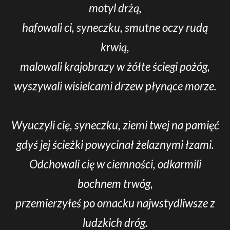
motyl drżą,
hafowali ci, syneczku, smutne oczy rudą
krwią,
malowali krajobrazy w żółte ściegi pożóg,
wyszywali wisielcami drzew płynące morze.
Wyuczyli cię, syneczku, ziemi twej na pamięć
gdyś jej ścieżki powycinał żelaznymi łzami.
Odchowali cię w ciemności, odkarmili
bochnem trwóg,
przemierzyłeś po omacku najwstydliwsze z
ludzkich dróg.