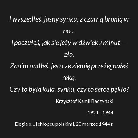
I wyszedłeś, jasny synku, z czarną bronią w
noc,
i poczułeś, jak się jeży w dźwięku minut —
zło.
Zanim padłeś, jeszcze ziemię przeżegnałeś
ręką.
Czy to była kula, synku, czy to serce pękło?
Krzysztof Kamil Baczyński
1921 - 1944
Elegia o… [chłopcu polskim], 20 marzec 1944 r.