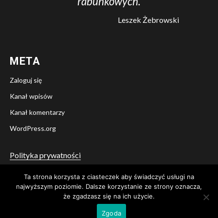
rabunkowych.
Leszek Żebrowski
META
Zaloguj się
Kanał wpisów
Kanał komentarzy
WordPress.org
Polityka prywatności
Ta strona korzysta z ciasteczek aby świadczyć usługi na
Twitter
Facebook
YouTube
Instagram
najwyższym poziomie. Dalsze korzystanie ze strony oznacza,
że zgadzasz się na ich użycie.
© Stowarzyszenie Pamięci i Świadectwa A. B. Lane
|
Newsium
Zgoda