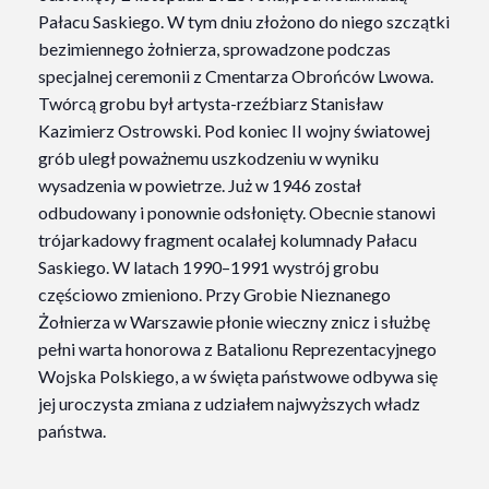
Pałacu Saskiego. W tym dniu złożono do niego szczątki
bezimiennego żołnierza, sprowadzone podczas
specjalnej ceremonii z Cmentarza Obrońców Lwowa.
Twórcą grobu był artysta-rzeźbiarz Stanisław
Kazimierz Ostrowski. Pod koniec II wojny światowej
grób uległ poważnemu uszkodzeniu w wyniku
wysadzenia w powietrze. Już w 1946 został
odbudowany i ponownie odsłonięty. Obecnie stanowi
trójarkadowy fragment ocalałej kolumnady Pałacu
Saskiego. W latach 1990–1991 wystrój grobu
częściowo zmieniono. Przy Grobie Nieznanego
Żołnierza w Warszawie płonie wieczny znicz i służbę
pełni warta honorowa z Batalionu Reprezentacyjnego
Wojska Polskiego, a w święta państwowe odbywa się
jej uroczysta zmiana z udziałem najwyższych władz
państwa.