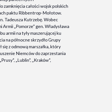
o zamknięcia całości wojsk polskich
sach paktu Ribbentrop-Mołotow.
gen. Tadeusza Kutrzebę. Wobec
mi Armii „Pomorze” gen. Władysława
bu armii na tyły maszerującej ku
cia na północne skrzydło Grupy
ł się z odmową marszałka, który
muszenie Niemców do zaprzestania
rusy”, „Lublin”, „Kraków”,