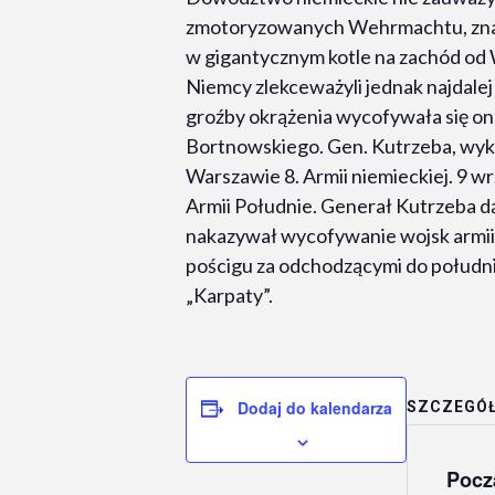
zmotoryzowanych Wehrmachtu, znalazł
w gigantycznym kotle na zachód od
Niemcy zlekceważyli jednak najdal
groźby okrążenia wycofywała się o
Bortnowskiego. Gen. Kutrzeba, wykor
Warszawie 8. Armii niemieckiej. 9 
Armii Południe. Generał Kutrzeba dą
nakazywał wycofywanie wojsk armii
pościgu za odchodzącymi do południ
„Karpaty”.
Dodaj do kalendarza
SZCZEGÓ
Pocz