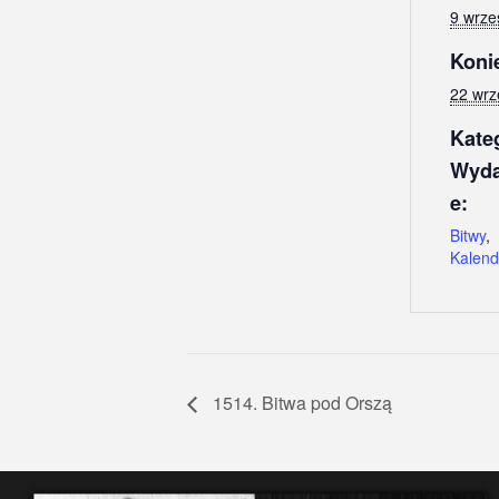
9 wrze
Koni
22 wrz
Kate
Wyda
e:
Bitwy
,
Kalend
1514. Bitwa pod Orszą