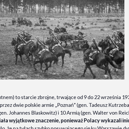
tnem) to starcie zbrojne, trwające od 9 do 22 września 19
 przez dwie polskie armie „Poznań” (gen. Tadeusz Kutrzeb
gen. Johannes Blaskowitz) i 10 Armią (gen. Walter von Rei
ała wyjątkowe znaczenie, ponieważ Polacy wykazali inicj
, że na tyłach szybko posuwającego się ku Warszawie dyw