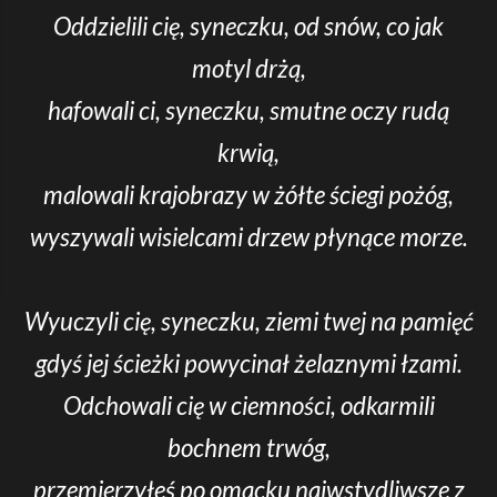
Oddzielili cię, syneczku, od snów, co jak
motyl drżą,
hafowali ci, syneczku, smutne oczy rudą
krwią,
malowali krajobrazy w żółte ściegi pożóg,
wyszywali wisielcami drzew płynące morze.
Wyuczyli cię, syneczku, ziemi twej na pamięć
gdyś jej ścieżki powycinał żelaznymi łzami.
Odchowali cię w ciemności, odkarmili
bochnem trwóg,
przemierzyłeś po omacku najwstydliwsze z