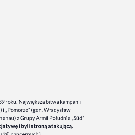
39 roku. Największa bitwa kampanii
a) i „Pomorze” (gen. Władysław
chenau) z Grupy Armii Południe „Süd”
atywę i byli stroną atakującą.
izji pancernych i