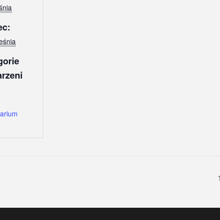
śnia
ec:
eśnia
gorie
rzeni
arium