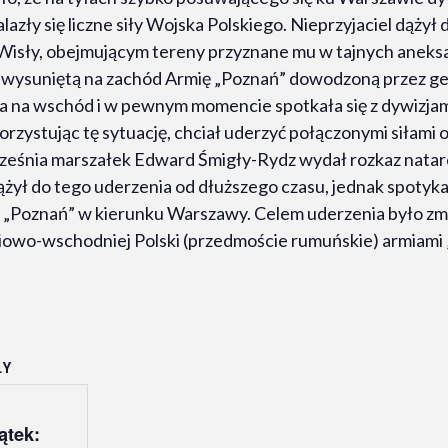
y się liczne siły Wojska Polskiego. Nieprzyjaciel dążył d
 Wisły, obejmującym tereny przyznane mu w tajnych anek
ej wysuniętą na zachód Armię „Poznań” dowodzoną przez 
na na wschód i w pewnym momencie spotkała się z dywizja
zystując tę sytuację, chciał uderzyć połączonymi siłami o
września marszałek Edward Śmigły-Rydz wydał rozkaz natar
żył do tego uderzenia od dłuższego czasu, jednak spotyka
 „Poznań” w kierunku Warszawy. Celem uderzenia było z
owo-wschodniej Polski (przedmoście rumuńskie) armiami „P
ŁY
ątek: