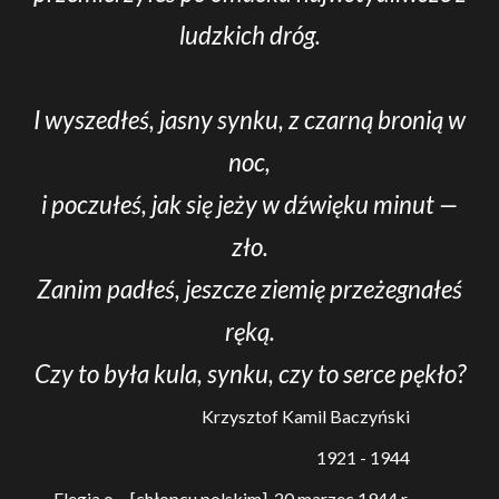
ludzkich dróg.
I wyszedłeś, jasny synku, z czarną bronią w
noc,
i poczułeś, jak się jeży w dźwięku minut —
zło.
Zanim padłeś, jeszcze ziemię przeżegnałeś
ręką.
Czy to była kula, synku, czy to serce pękło?
Krzysztof Kamil Baczyński
1921 - 1944
Elegia o… [chłopcu polskim], 20 marzec 1944 r.