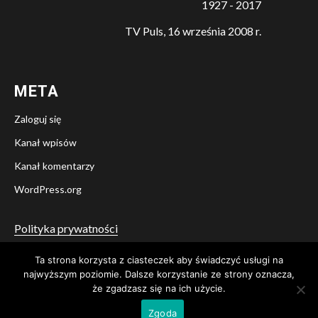
1927 - 2017
TV Puls, 16 września 2008 r.
META
Zaloguj się
Kanał wpisów
Kanał komentarzy
WordPress.org
Polityka prywatności
Ta strona korzysta z ciasteczek aby świadczyć usługi na
Twitter
Facebook
YouTube
Instagram
najwyższym poziomie. Dalsze korzystanie ze strony oznacza,
że zgadzasz się na ich użycie.
© Stowarzyszenie Pamięci i Świadectwa A. B. Lane
|
Newsium
Zgoda