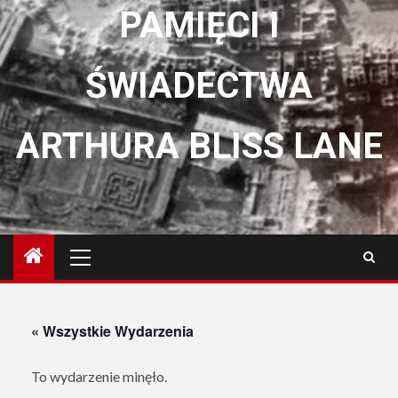
PAMIĘCI I
ŚWIADECTWA
ARTHURA BLISS LANE
Menu
główne
« Wszystkie Wydarzenia
To wydarzenie minęło.