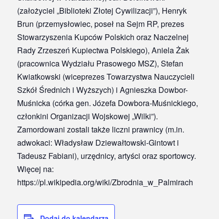
(założyciel „Biblioteki Złotej Cywilizacji”), Henryk
Brun (przemysłowiec, poseł na Sejm RP, prezes
Stowarzyszenia Kupców Polskich oraz Naczelnej
Rady Zrzeszeń Kupiectwa Polskiego), Aniela Żak
(pracownica Wydziału Prasowego MSZ), Stefan
Kwiatkowski (wiceprezes Towarzystwa Nauczycieli
Szkół Średnich i Wyższych) i Agnieszka Dowbor-
Muśnicka (córka gen. Józefa Dowbora-Muśnickiego,
członkini Organizacji Wojskowej „Wilki”).
Zamordowani zostali także liczni prawnicy (m.in.
adwokaci: Władysław Dziewałtowski-Gintowt i
Tadeusz Fabiani), urzędnicy, artyści oraz sportowcy.
Więcej na:
https://pl.wikipedia.org/wiki/Zbrodnia_w_Palmirach
Dodaj do kalendarza