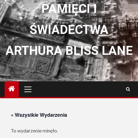
PAMIĘCI I
ŚWIADECTWA
ARTHURA BLISS LANE
Menu
główne
« Wszystkie Wydarzenia
To wydarzenie minęło.