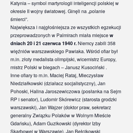
Katynia – symbol martyrologii inteligencji polskiej w
okresie II wojny światowej. Ginęli na „polanie
śmierci”.
Największa i najgłośniejsza ze wszystkich egzekucji
przeprowadzonych w Palmirach miała miejsce
w
dniach 20 i 21 czerwca 1940 r.
Niemcy zabili 358
więźniów warszawskiego Pawiaka. Wśród ofiar był
m.in. złoty medalista olimpijski, wicemistrz Europy,
mistrz Polski w biegach – Janusz Kusociński .
Inne ofiary to m.in. Maciej Rataj, Mieczysław
Niedziałkowski (działacz socjalistyczny), Jan
Pohoski, Halina Jaroszewiczowa (posłanka na Sejm
RP i senator), Ludomir Skórewicz (starosta grodzki
warszawski), Jan Wajzer (doktor praw, sekretarz
generalny Związku Polaków w Wolnym Mieście
Gdańsku), Adam Guzikowski (dyrektor Izby
Skarbowej w Warszawie), Jan Bełcikowski