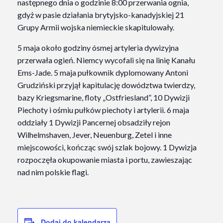
następnego dnia o godzinie 8:00 przerwania ognia,
gdyż w pasie działania brytyjsko-kanadyjskiej 21
Grupy Armii wojska niemieckie skapitulowały.
5 maja około godziny ósmej artyleria dywizyjna
przerwała ogień. Niemcy wycofali się na linię Kanału
Ems-Jade. 5 maja pułkownik dyplomowany Antoni
Grudziński przyjął kapitulację dowództwa twierdzy,
bazy Kriegsmarine, floty „Ostfriesland”, 10 Dywizji
Piechoty i ośmiu pułków piechoty i artylerii. 6 maja
oddziały 1 Dywizji Pancernej obsadziły rejon
Wilhelmshaven, Jever, Neuenburg, Zetel i inne
miejscowości, kończąc swój szlak bojowy. 1 Dywizja
rozpoczęła okupowanie miasta i portu, zawieszając
nad nim polskie flagi.
Dodaj do kalendarza