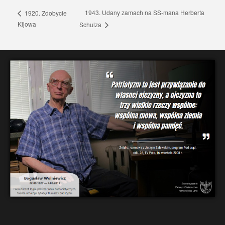
1943. Udany zamach na SS-mana Herberta
1920. Zdobycie
Kijowa
Schulza