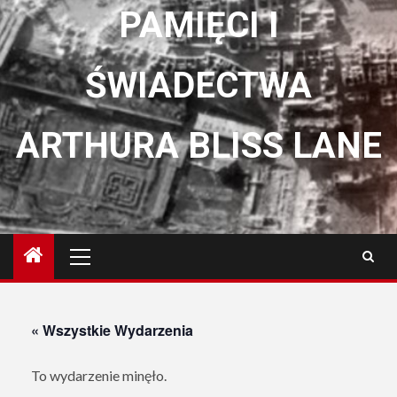
PAMIĘCI I
ŚWIADECTWA
ARTHURA BLISS LANE
Menu
główne
« Wszystkie Wydarzenia
To wydarzenie minęło.