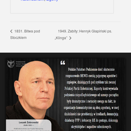
1949. Zabity: Henryk Glapiński ps.
1831. Bitwa pod
Stoczkiem
„Klinga”