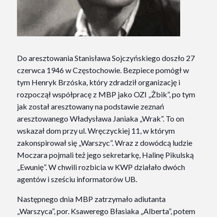
Do aresztowania Stanisława Sojczyńskiego doszło 27
czerwca 1946 w Częstochowie. Bezpiece pomógł w
tym Henryk Brzóska, który zdradził organizację i
rozpoczął współpracę z MBP jako OZI „Żbik”
, po tym
jak został aresztowany na podstawie zeznań
aresztowanego Władysława Janiaka „Wrak”
. To on
wskazał dom przy ul. Wręczyckiej 11, w którym
zakonspirował się „Warszyc”. Wraz z dowódcą ludzie
Moczara pojmali też jego sekretarkę, Halinę Pikulską
„Ewunię”
. W chwili rozbicia w KWP działało dwóch
agentów i sześciu informatorów UB
.
Następnego dnia MBP zatrzymało adiutanta
„Warszyca”, por. Ksawerego Błasiaka „Alberta”, potem