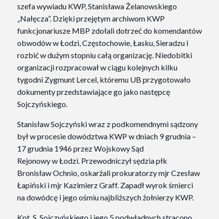
szefa wywiadu KWP, Stanisława Żelanowskiego
„Nałęcza”. Dzięki przejętym archiwom KWP
funkcjonariusze MBP zdołali dotrzeć do komendantów
obwodów w Łodzi, Częstochowie, Łasku, Sieradzu i
rozbić w dużym stopniu całą organizację
. Niedobitki
organizacji rozpracował w ciągu kolejnych kilku
tygodni Zygmunt Lercel, któremu UB przygotowało
dokumenty przedstawiające go jako następcę
Sojczyńskiego
.
Stanisław Sojczyński wraz z podkomendnymi sądzony
był w procesie dowództwa KWP w dniach 9 grudnia –
17 grudnia 1946 przez Wojskowy Sąd
Rejonowy w Łodzi. Przewodniczył sędzia płk
Bronisław Ochnio, oskarżali prokuratorzy mjr Czesław
Łapiński i mjr Kazimierz Graff. Zapadł wyrok śmierci
na dowódcę i jego ośmiu najbliższych żołnierzy KWP
.
Kpt. S. Sojczyńskiego i jego 5 podwładnych stracono