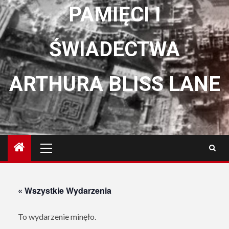
PAMIĘCI I
ŚWIADECTWA
ARTHURA BLISS LANE
Menu
główne
« Wszystkie Wydarzenia
To wydarzenie minęło.