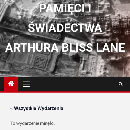
PAMIĘCI I
ŚWIADECTWA
ARTHURA BLISS LANE
Menu
główne
« Wszystkie Wydarzenia
To wydarzenie minęło.