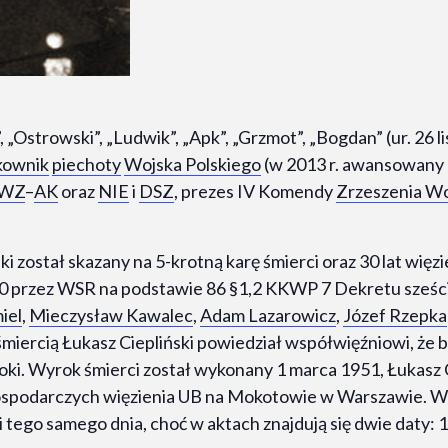
, „Ostrowski”, „Ludwik”, „Apk”, „Grzmot”, „Bogdan” (ur. 26 
kownik
piechoty
Wojska Polskiego
(w 2013 r. awansowany 
WZ
–
AK
oraz
NIE
i
DSZ
, prezes IV Komendy
Zrzeszenia Wo
i został skazany na 5-krotną karę śmierci oraz 30 lat więzi
/50 przez WSR na podstawie 86 §1,2 KKWP 7 Dekretu sześ
iel
,
Mieczysław Kawalec
,
Adam Lazarowicz
,
Józef Rzepka
śmiercią Łukasz Ciepliński powiedział współwięźniowi, że b
oki
. Wyrok śmierci został wykonany 1 marca 1951, Łukasz C
gospodarczych więzienia UB na Mokotowie w Warszawie. 
i tego samego dnia, choć w aktach znajdują się dwie daty: 1