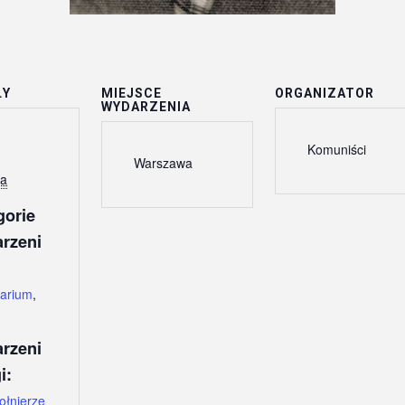
ŁY
MIEJSCE
ORGANIZATOR
WYDARZENIA
Komuniści
:
Warszawa
ca
gorie
rzeni
arium
,
rzeni
i:
ołnierze