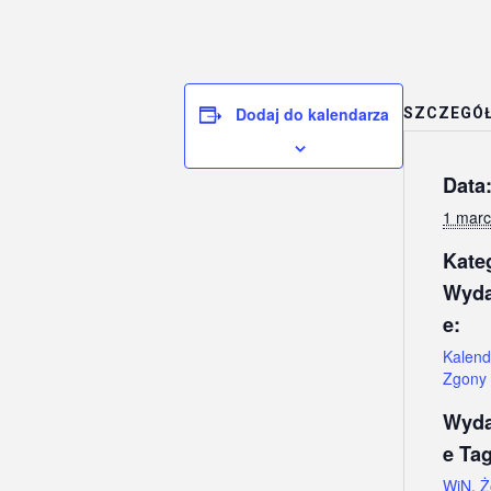
Dodaj do kalendarza
SZCZEGÓ
Data
1 mar
Kate
Wyda
e:
Kalend
Zgony
Wyda
e Tag
WiN
,
Ż