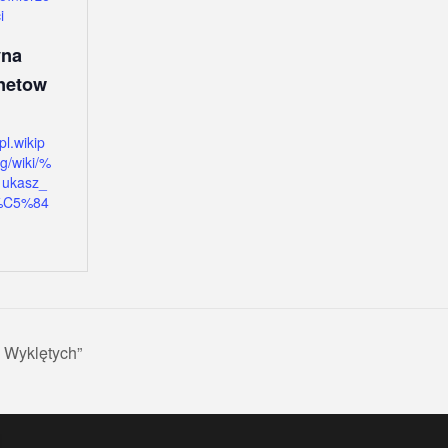
i
yna
rnetow
/pl.wikip
rg/wiki/%
ukasz_
i%C5%84
 Wyklętych”