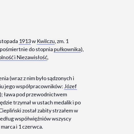
listopada
1913
w
Kwilczu
, zm. 1
pośmiertnie do stopnia
pułkownika
),
lność i Niezawisłość
,
enia (wraz z nim było sądzonych i
ciu jego współpracowników:
Józef
); ława pod przewodnictwem
ędzie trzymał w ustach medalik i po
iepliński został zabity strzałem w
Według współwięźniów wszyscy
 marca i 1 czerwca.