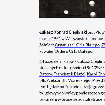
Łukasz Konrad Ciepliński
ps.
„Pług”
marca
1951
w
Warszawie
) –
podpuł
żołnierz
Organizacji Orła Białego
,
Z
kawaler
Orderu Orła Białego
.
14 października ppłk Łukasz Cieplińsk
skazanych na karę śmierci Sr.1099
Batory
,
Franciszek Błażej
,
Karol Chm
płk.
Aleksandra Wareckiego
. Przed 
tym będzie można odnaleźć jego zwł
tył głowy w piwnicy pomieszczeń 
oskarżeni w procesie zostali stracen