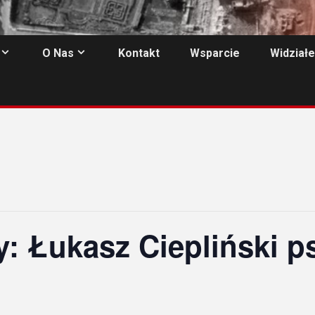
O Nas
Kontakt
Wsparcie
Widziałe
y: Łukasz Ciepliński p