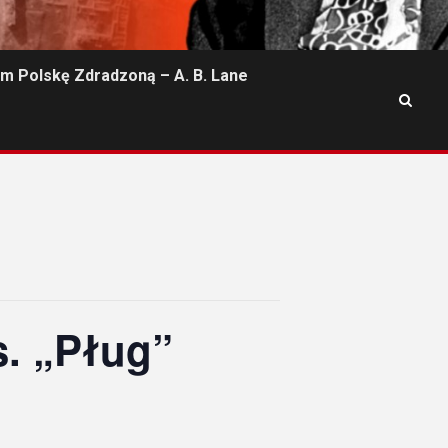
m Polskę Zdradzoną – A. B. Lane
s. „Pług”