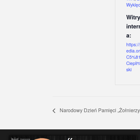
Wyklęc
Witr
inte
a:
https:/
edia.o
C5%81
Ciepl
ski
Narodowy Dzień Pamięci „Żołnierzy