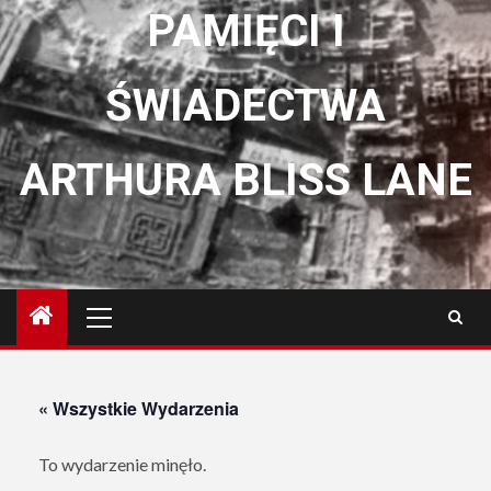
PAMIĘCI I
ŚWIADECTWA
ARTHURA BLISS LANE
Menu
główne
« Wszystkie Wydarzenia
To wydarzenie minęło.