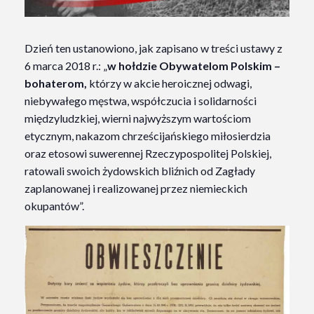
Dzień ten ustanowiono, jak zapisano w treści ustawy z
6 marca 2018 r.: „
w hołdzie Obywatelom Polskim –
bohaterom,
którzy w akcie heroicznej odwagi,
niebywałego męstwa, współczucia i solidarności
międzyludzkiej, wierni najwyższym wartościom
etycznym, nakazom chrześcijańskiego miłosierdzia
oraz etosowi suwerennej Rzeczypospolitej Polskiej,
ratowali swoich żydowskich bliźnich od Zagłady
zaplanowanej i realizowanej przez niemieckich
okupantów”.