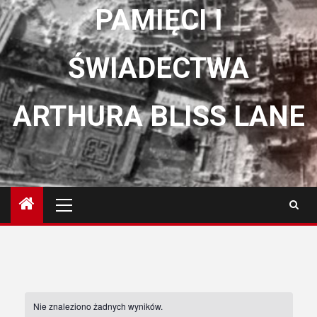
PAMIĘCI I
ŚWIADECTWA
ARTHURA BLISS LANE
Menu
główne
Nie znaleziono żadnych wyników.