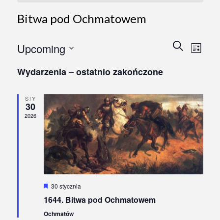
Bitwa pod Ochmatowem
Wydarz
Wyda
Szukaj
Upcoming
List
Vie
Search
Wybierz
Navi
Wydarzenia – ostatnio zakończone
and
datę.
Views
STY
30
Naviga
2026
Wyróżnione
30 stycznia
1644. Bitwa pod Ochmatowem
Ochmatów