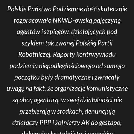
Polskie Państwo Podziemne dość skutecznie
rozpracowało NKWD-owską pajęczynę
agentów i szpiegów, działających pod
szyldem tak zwanej Polskiej Partii
Robotniczej. Raporty kontrwywiadu
podziemia niepodległościowego od samego
początku były dramatyczne i zwracały
uwagę na fakt, że organizacje komunistyczne
są obcą agenturą, w swej działalności nie
przebierają w środkach, denuncjują
działaczy PPP i żołnierzy AK do gestapo,
dokonują skrytobójstw i napadów