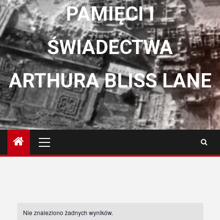
PAMIĘCI I
ŚWIADECTWA
ARTHURA BLISS LANE
Menu
główne
Nie znaleziono żadnych wyników.