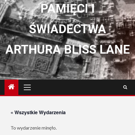
PAMIĘCI I
ŚWIADECTWA
ARTHURA BLISS LANE
Menu
główne
« Wszystkie Wydarzenia
To wydarzenie minęło.