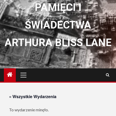
PAMIĘCI I
ŚWIADECTWA
ARTHURA BLISS LANE
Menu
główne
« Wszystkie Wydarzenia
To wydarzenie minęło.