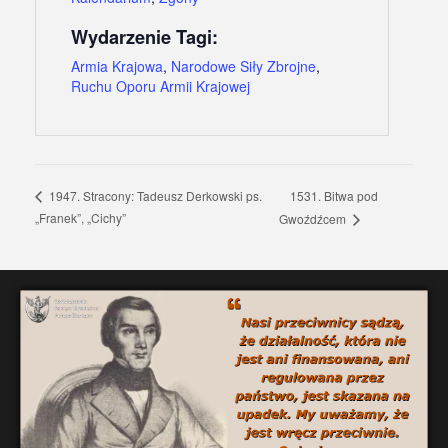
Wydarzenie Tagi:
Armia Krajowa
,
Narodowe Siły Zbrojne
,
Ruchu Oporu Armii Krajowej
1531. Bitwa pod
1947. Stracony: Tadeusz Derkowski ps.
„Franek”, „Cichy”
Gwoźdźcem