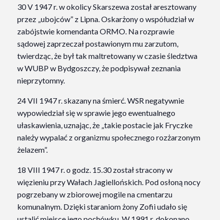
30 V 1947 r. w okolicy Skarszewa został aresztowany
przez „ubojców” z Lipna. Oskarżony o współudział w
zabójstwie komendanta ORMO. Na rozprawie
sądowej zaprzeczał postawionym mu zarzutom,
twierdząc, że był tak maltretowany w czasie śledztwa
w WUBP w Bydgoszczy, że podpisywał zeznania
nieprzytomny.
24 VII 1947 r. skazany na śmierć. WSR negatywnie
wypowiedział się w sprawie jego ewentualnego
ułaskawienia, uznając, że „takie postacie jak Fryczke
należy wypalać z organizmu społecznego rozżarzonym
żelazem”.
18 VIII 1947 r. o godz. 15.30 został stracony w
więzieniu przy Wałach Jagiellońskich. Pod osłoną nocy
pogrzebany w zbiorowej mogile na cmentarzu
komunalnym. Dzięki staraniom żony Zofii udało się
ustalić miejsce jego pochówku. W 1991 r. dokonano