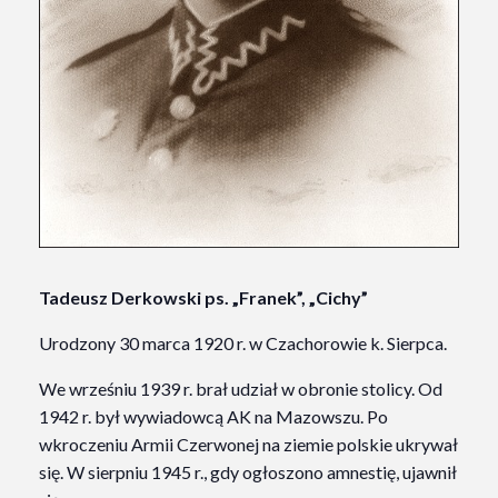
Tadeusz Derkowski ps. „Franek”, „Cichy”
Urodzony 30 marca 1920 r. w Czachorowie k. Sierpca.
We wrześniu 1939 r. brał udział w obronie stolicy. Od
1942 r. był wywiadowcą AK na Mazowszu. Po
wkroczeniu Armii Czerwonej na ziemie polskie ukrywał
się. W sierpniu 1945 r., gdy ogłoszono amnestię, ujawnił