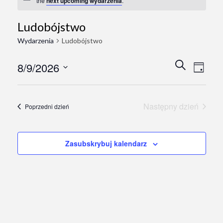
the
next upcoming wydarzenia
.
Ludobójstwo
Wydarzenia
Ludobójstwo
Wydarz
Wyda
Szukaj
8/9/2026
Day
Vie
Search
Wybierz
Navi
and
datę.
Następny dzień
Poprzedni dzień
Views
Naviga
Zasubskrybuj kalendarz