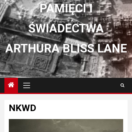
PAMIĘCI I
ŚWIADECTWA
ARTHURA BLISS LANE
Menu
główne
NKWD