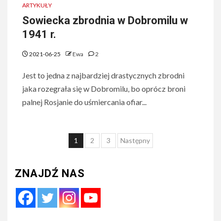
ARTYKUŁY
Sowiecka zbrodnia w Dobromilu w
1941 r.
2021-06-25
Ewa
2
Jest to jedna z najbardziej drastycznych zbrodni
jaka rozegrała się w Dobromilu, bo oprócz broni
palnej Rosjanie do uśmiercania ofiar...
Nawigacja
1
2
3
Następny
po
wpisach
ZNAJDŹ NAS