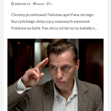
2024-02-21
Kamil
1
Chcemy przedstawić Państwu apel Pana Jerzego
Buczyńskiego dotyczący masowych wywózek
Polaków na Sybir. Pan Jerzy od lat toczy batalię o...