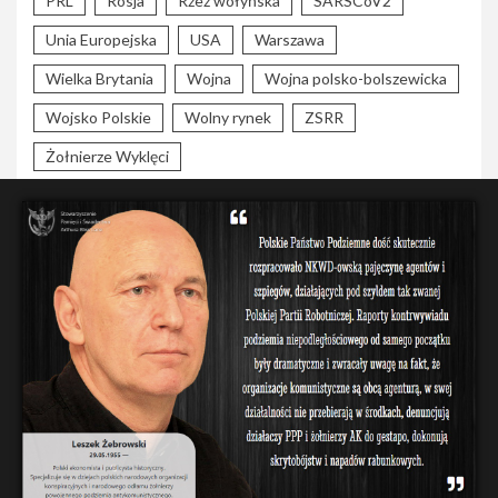
PRL
Rosja
Rzeź wołyńska
SARSCoV2
Unia Europejska
USA
Warszawa
Wielka Brytania
Wojna
Wojna polsko-bolszewicka
Wojsko Polskie
Wolny rynek
ZSRR
Żołnierze Wyklęci