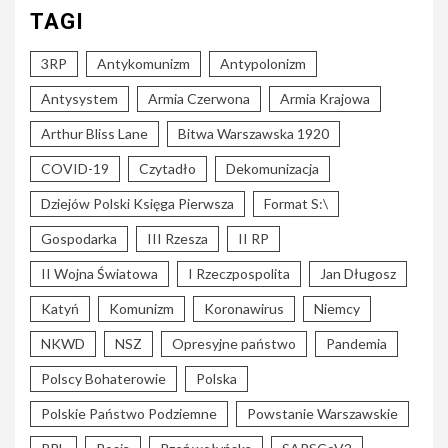
TAGI
3RP
Antykomunizm
Antypolonizm
Antysystem
Armia Czerwona
Armia Krajowa
Arthur Bliss Lane
Bitwa Warszawska 1920
COVID-19
Czytadło
Dekomunizacja
Dziejów Polski Księga Pierwsza
Format S:\
Gospodarka
III Rzesza
II RP
II Wojna Światowa
I Rzeczpospolita
Jan Długosz
Katyń
Komunizm
Koronawirus
Niemcy
NKWD
NSZ
Opresyjne państwo
Pandemia
Polscy Bohaterowie
Polska
Polskie Państwo Podziemne
Powstanie Warszawskie