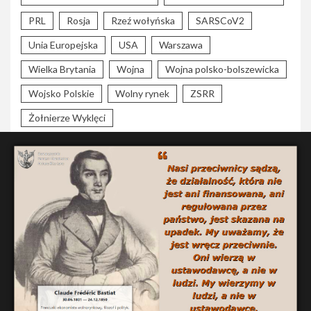
PRL
Rosja
Rzeź wołyńska
SARSCoV2
Unia Europejska
USA
Warszawa
Wielka Brytania
Wojna
Wojna polsko-bolszewicka
Wojsko Polskie
Wolny rynek
ZSRR
Żołnierze Wyklęci