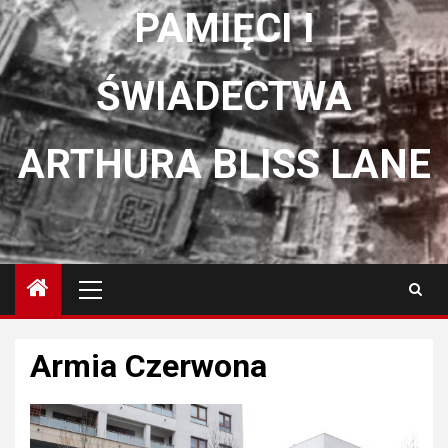
PAMIĘCI I
ŚWIADECTWA
ARTHURA BLISS LANE
Menu
główne
Armia Czerwona