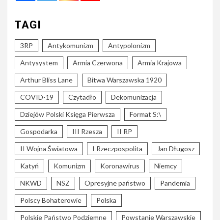
TAGI
3RP
Antykomunizm
Antypolonizm
Antysystem
Armia Czerwona
Armia Krajowa
Arthur Bliss Lane
Bitwa Warszawska 1920
COVID-19
Czytadło
Dekomunizacja
Dziejów Polski Księga Pierwsza
Format S:\
Gospodarka
III Rzesza
II RP
II Wojna Światowa
I Rzeczpospolita
Jan Długosz
Katyń
Komunizm
Koronawirus
Niemcy
NKWD
NSZ
Opresyjne państwo
Pandemia
Polscy Bohaterowie
Polska
Polskie Państwo Podziemne
Powstanie Warszawskie