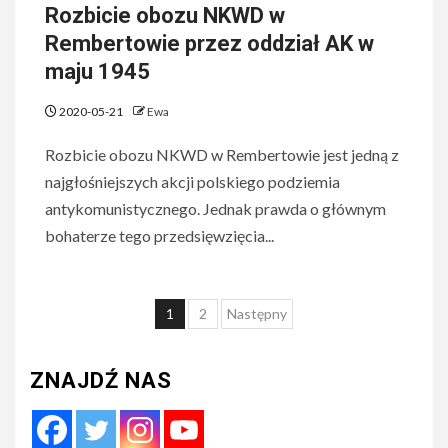
Rozbicie obozu NKWD w
Rembertowie przez oddział AK w
maju 1945
2020-05-21
Ewa
Rozbicie obozu NKWD w Rembertowie jest jedną z
najgłośniejszych akcji polskiego podziemia
antykomunistycznego. Jednak prawda o głównym
bohaterze tego przedsięwzięcia...
Nawigacja
1
2
Następny
po
wpisach
ZNAJDŹ NAS