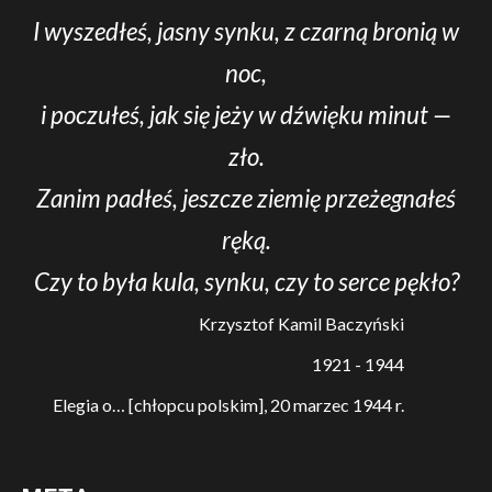
I wyszedłeś, jasny synku, z czarną bronią w
noc,
i poczułeś, jak się jeży w dźwięku minut —
zło.
Zanim padłeś, jeszcze ziemię przeżegnałeś
ręką.
Czy to była kula, synku, czy to serce pękło?
Krzysztof Kamil Baczyński
1921 - 1944
Elegia o… [chłopcu polskim], 20 marzec 1944 r.