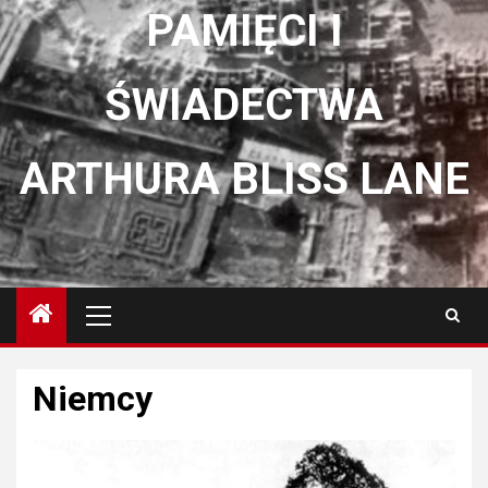
PAMIĘCI I
ŚWIADECTWA
ARTHURA BLISS LANE
Menu
główne
Niemcy