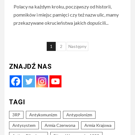
Polacy na każdym kroku, począwszy od historii,
pomników i miejsc pamięci czy też nazw ulic, mamy
przekazywane okrucieństwa jakich dopuścili...
Nawigacja
1
2
Następny
po
wpisach
ZNAJDŹ NAS
TAGI
3RP
Antykomunizm
Antypolonizm
Antysystem
Armia Czerwona
Armia Krajowa