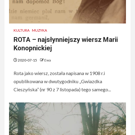
KULTURA
MUZYKA
ROTA – najsłynniejszy wiersz Marii
Konopnickiej
2020-07-15
Ewa
Rota jako wiersz, została napisana w 1908 r.i
opublikowana w dwutygodniku „Gwiazdka
Cieszyńska” (nr 90 z 7 listopada) tego samego...