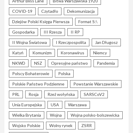
Arthur Bliss Lane
Bitwa Warszawska 1920
COVID-19
Czytadło
Dekomunizacja
Dziejów Polski Księga Pierwsza
Format S:\
Gospodarka
III Rzesza
II RP
II Wojna Światowa
I Rzeczpospolita
Jan Długosz
Katyń
Komunizm
Koronawirus
Niemcy
NKWD
NSZ
Opresyjne państwo
Pandemia
Polscy Bohaterowie
Polska
Polskie Państwo Podziemne
Powstanie Warszawskie
PRL
Rosja
Rzeź wołyńska
SARSCoV2
Unia Europejska
USA
Warszawa
Wielka Brytania
Wojna
Wojna polsko-bolszewicka
Wojsko Polskie
Wolny rynek
ZSRR