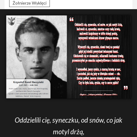
Żołnierze Wyklęci
Oddzielili cię, syneczku, od snów, co jak
motyl drżą,