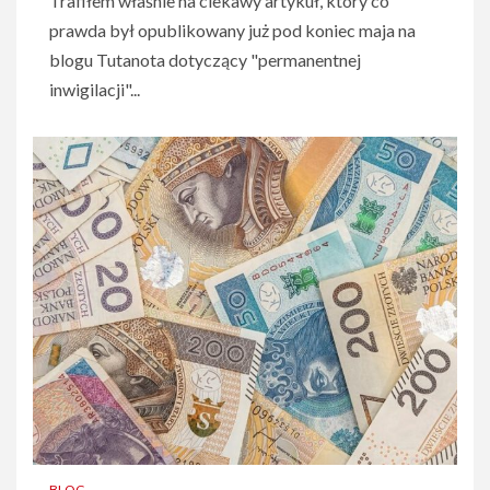
Trafiłem właśnie na ciekawy artykuł, który co
prawda był opublikowany już pod koniec maja na
blogu Tutanota dotyczący "permanentnej
inwigilacji"...
BLOG