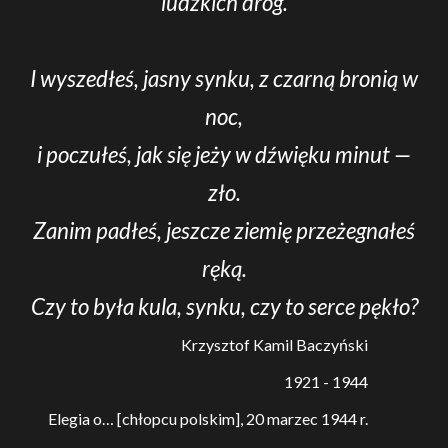
ludzkich dróg.
I wyszedłeś, jasny synku, z czarną bronią w
noc,
i poczułeś, jak się jeży w dźwięku minut —
zło.
Zanim padłeś, jeszcze ziemię przeżegnałeś
ręką.
Czy to była kula, synku, czy to serce pękło?
Krzysztof Kamil Baczyński
1921 - 1944
Elegia o… [chłopcu polskim], 20 marzec 1944 r.