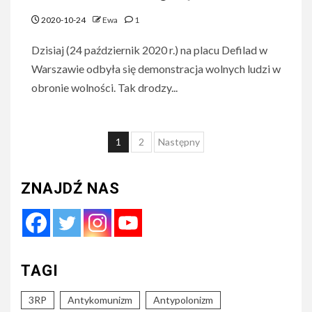
2020-10-24
Ewa
1
Dzisiaj (24 październik 2020 r.) na placu Defilad w
Warszawie odbyła się demonstracja wolnych ludzi w
obronie wolności. Tak drodzy...
Nawigacja
1
2
Następny
po
wpisach
ZNAJDŹ NAS
TAGI
3RP
Antykomunizm
Antypolonizm