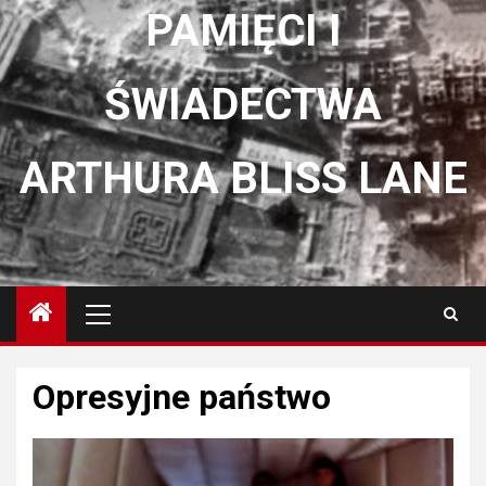
PAMIĘCI I
ŚWIADECTWA
ARTHURA BLISS LANE
Menu
główne
Opresyjne państwo