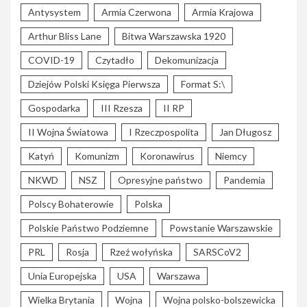
Antysystem
Armia Czerwona
Armia Krajowa
Arthur Bliss Lane
Bitwa Warszawska 1920
COVID-19
Czytadło
Dekomunizacja
Dziejów Polski Księga Pierwsza
Format S:\
Gospodarka
III Rzesza
II RP
II Wojna Światowa
I Rzeczpospolita
Jan Długosz
Katyń
Komunizm
Koronawirus
Niemcy
NKWD
NSZ
Opresyjne państwo
Pandemia
Polscy Bohaterowie
Polska
Polskie Państwo Podziemne
Powstanie Warszawskie
PRL
Rosja
Rzeź wołyńska
SARSCoV2
Unia Europejska
USA
Warszawa
Wielka Brytania
Wojna
Wojna polsko-bolszewicka