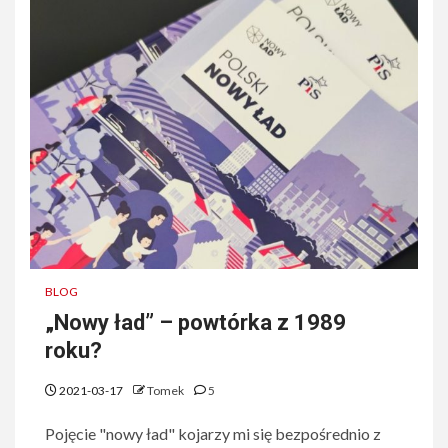
BLOG
„Nowy ład” – powtórka z 1989
roku?
2021-03-17
Tomek
5
Pojęcie "nowy ład" kojarzy mi się bezpośrednio z