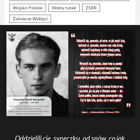
Wojsko Polskie
Wolny rynek
ZSRR
Żołnierze Wyklęci
Oddzielili cię, syneczku, od snów, co jak