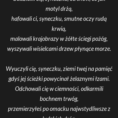
motyl drżą,
hafowali ci, syneczku, smutne oczy rudą
krwią,
malowali krajobrazy w żółte ściegi pożóg,
wyszywali wisielcami drzew płynące morze.
Wyuczyli cię, syneczku, ziemi twej na pamięć
gdyś jej ścieżki powycinał żelaznymi łzami.
Odchowali cię w ciemności, odkarmili
bochnem trwóg,
przemierzyłeś po omacku najwstydliwsze z