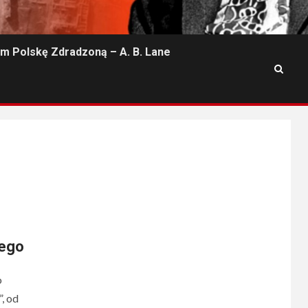
m Polskę Zdradzoną – A. B. Lane
iego
o
, od