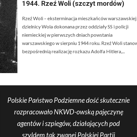
1944. Rzeź Woli (szczyt mordów)
Rzeź Woli – eksterminacja mieszkańców warszawskiej
dzielnicy Wola dokonana przez oddziały SS i policji
niemieckiej w pierwszych dniach powstania
warszawskiego w sierpniu 1944 roku. Rzeź Woli stano
bezpośrednią realizację rozkazu Adolfa Hitlera,...
Polskie Państwo Podziemne dość skutecznie
rozpracowało NKWD-owską pajęczynę
agentów i szpiegów, działających pod
szyldem tak zwanej Polskiej Partii