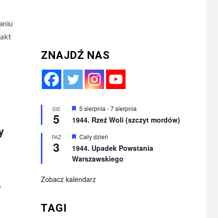
aniu
fakt
ZNAJDŹ NAS
Wyróżnione
5 sierpnia
-
7 sierpnia
SIE
5
1944. Rzeź Woli (szczyt mordów)
y
Wyróżnione
Cały dzień
PAŹ
3
1944. Upadek Powstania
Warszawskiego
Zobacz kalendarz
o
TAGI