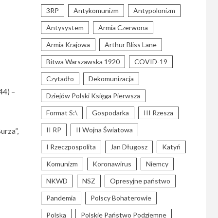
3RP
Antykomunizm
Antypolonizm
Antysystem
Armia Czerwona
Armia Krajowa
Arthur Bliss Lane
Bitwa Warszawska 1920
COVID-19
Czytadło
Dekomunizacja
44) –
Dziejów Polski Księga Pierwsza
Format S:\
Gospodarka
III Rzesza
II RP
II Wojna Światowa
urza”,
I Rzeczpospolita
Jan Długosz
Katyń
Komunizm
Koronawirus
Niemcy
NKWD
NSZ
Opresyjne państwo
Pandemia
Polscy Bohaterowie
Polska
Polskie Państwo Podziemne