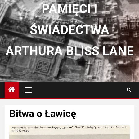
PAMIĘCI I
ŚWIADECTWA
ARTHURA BLISS LANE
Menu
główne
Bitwa o Ławicę