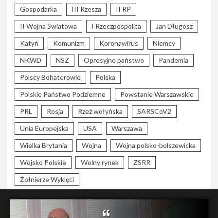
Gospodarka
III Rzesza
II RP
II Wojna Światowa
I Rzeczpospolita
Jan Długosz
Katyń
Komunizm
Koronawirus
Niemcy
NKWD
NSZ
Opresyjne państwo
Pandemia
Polscy Bohaterowie
Polska
Polskie Państwo Podziemne
Powstanie Warszawskie
PRL
Rosja
Rzeź wołyńska
SARSCoV2
Unia Europejska
USA
Warszawa
Wielka Brytania
Wojna
Wojna polsko-bolszewicka
Wojsko Polskie
Wolny rynek
ZSRR
Żołnierze Wyklęci