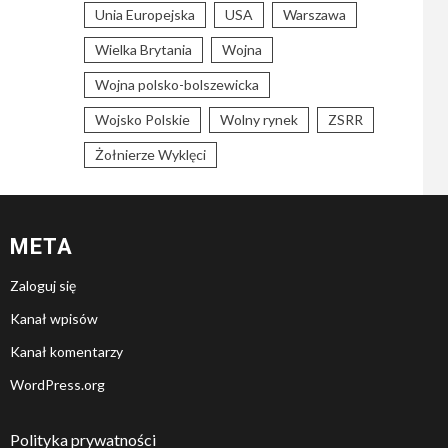
Unia Europejska
USA
Warszawa
Wielka Brytania
Wojna
Wojna polsko-bolszewicka
Wojsko Polskie
Wolny rynek
ZSRR
Żołnierze Wyklęci
META
Zaloguj się
Kanał wpisów
Kanał komentarzy
WordPress.org
Polityka prywatności