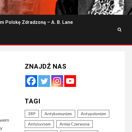
m Polskę Zdradzoną – A. B. Lane
ZNAJDŹ NAS
TAGI
3RP
Antykomunizm
Antypolonizm
ztwem
Antysystem
Armia Czerwona
cy