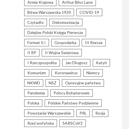
Armia Krajowa
Arthur Bliss Lane
Bitwa Warszawska 1920
COVID-19
Czytadło
Dekomunizacja
Dziejów Polski Księga Pierwsza
Format S:\
Gospodarka
III Rzesza
II RP
II Wojna Światowa
I Rzeczpospolita
Jan Długosz
Katyń
Komunizm
Koronawirus
Niemcy
NKWD
NSZ
Opresyjne państwo
Pandemia
Polscy Bohaterowie
Polska
Polskie Państwo Podziemne
Powstanie Warszawskie
PRL
Rosja
Rzeź wołyńska
SARSCoV2