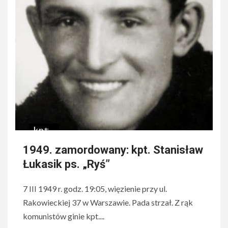
1949. zamordowany: kpt. Stanisław
Łukasik ps. „Ryś”
7 III 1949 r. godz. 19:05, więzienie przy ul.
Rakowieckiej 37 w Warszawie. Pada strzał. Z rąk
komunistów ginie kpt....