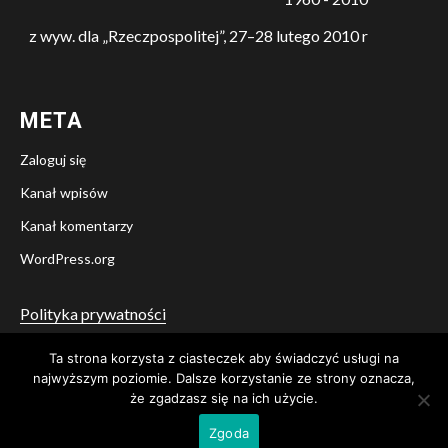
z wyw. dla „Rzeczpospolitej”, 27–28 lutego 2010 r
META
Zaloguj się
Kanał wpisów
Kanał komentarzy
WordPress.org
Polityka prywatności
Ta strona korzysta z ciasteczek aby świadczyć usługi na
Twitter
Facebook
YouTube
Instagram
najwyższym poziomie. Dalsze korzystanie ze strony oznacza,
że zgadzasz się na ich użycie.
© Stowarzyszenie Pamięci i Świadectwa A. B. Lane
|
Newsium
Zgoda
przez AF themes.