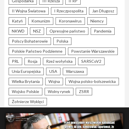
Gospodarka
III Rzesza
II RP
II Wojna Światowa
I Rzeczpospolita
Jan Długosz
Katyń
Komunizm
Koronawirus
Niemcy
NKWD
NSZ
Opresyjne państwo
Pandemia
Polscy Bohaterowie
Polska
Polskie Państwo Podziemne
Powstanie Warszawskie
PRL
Rosja
Rzeź wołyńska
SARSCoV2
Unia Europejska
USA
Warszawa
Wielka Brytania
Wojna
Wojna polsko-bolszewicka
Wojsko Polskie
Wolny rynek
ZSRR
Żołnierze Wyklęci