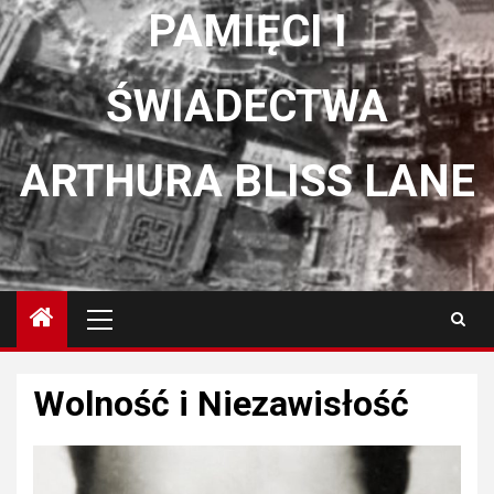
PAMIĘCI I
ŚWIADECTWA
ARTHURA BLISS LANE
Menu
główne
Wolność i Niezawisłość