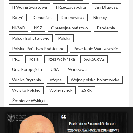
II Wojna Światowa
I Rzeczpospolita
Jan Długosz
Katyń
Komunizm
Koronawirus
Niemcy
NKWD
NSZ
Opresyjne państwo
Pandemia
Polscy Bohaterowie
Polska
Polskie Państwo Podziemne
Powstanie Warszawskie
PRL
Rosja
Rzeź wołyńska
SARSCoV2
Unia Europejska
USA
Warszawa
Wielka Brytania
Wojna
Wojna polsko-bolszewicka
Wojsko Polskie
Wolny rynek
ZSRR
Żołnierze Wyklęci