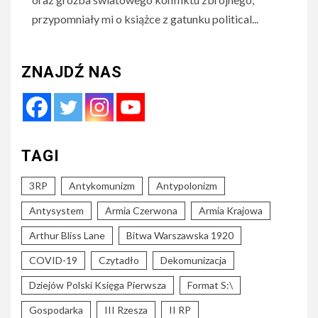
przypomniały mi o książce z gatunku political...
ZNAJDŹ NAS
TAGI
3RP
Antykomunizm
Antypolonizm
Antysystem
Armia Czerwona
Armia Krajowa
Arthur Bliss Lane
Bitwa Warszawska 1920
COVID-19
Czytadło
Dekomunizacja
Dziejów Polski Księga Pierwsza
Format S:\
Gospodarka
III Rzesza
II RP