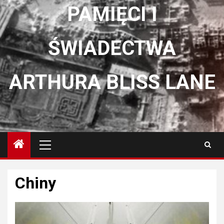
PAMIĘCI I
ŚWIADECTWA
ARTHURA BLISS LANE
Menu
główne
Chiny