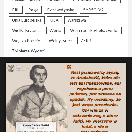
PRL
Rosja
Rzeź wołyńska
SARSCoV2
Unia Europejska
USA
Warszawa
Wielka Brytania
Wojna
Wojna polsko-bolszewicka
Wojsko Polskie
Wolny rynek
ZSRR
Żołnierze Wyklęci