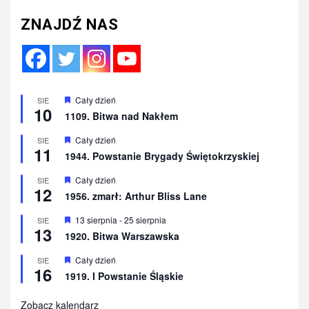
ZNAJDŹ NAS
Wyróżnione
Cały dzień
SIE
10
1109. Bitwa nad Nakłem
Wyróżnione
Cały dzień
SIE
11
1944. Powstanie Brygady Świętokrzyskiej
Wyróżnione
Cały dzień
SIE
12
1956. zmarł: Arthur Bliss Lane
Wyróżnione
13 sierpnia
-
25 sierpnia
SIE
13
1920. Bitwa Warszawska
Wyróżnione
Cały dzień
SIE
16
1919. I Powstanie Śląskie
Zobacz kalendarz