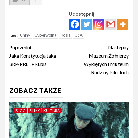
Udostępnij:
Chiny
Cyberwojna
Rosja
USA
Tags:
Post
Poprzedni
Następny
navigation
Jaka Konstytucja taka
Muzeum Żołnierzy
3RP/PRL i PRLbis
Wyklętych i Muzeum
Rodziny Pileckich
ZOBACZ TAKŻE
BLOG
FILMY
KULTURA