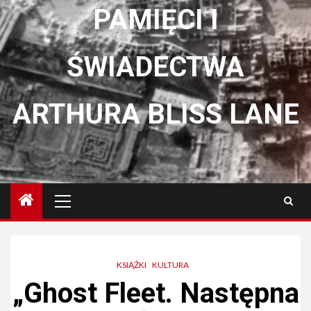
PAMIĘCI I
ŚWIADECTWA
ARTHURA BLISS LANE
Menu
główne
KSIĄŻKI
KULTURA
„Ghost Fleet. Następna