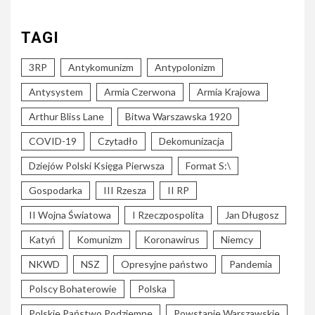
TAGI
3RP
Antykomunizm
Antypolonizm
Antysystem
Armia Czerwona
Armia Krajowa
Arthur Bliss Lane
Bitwa Warszawska 1920
COVID-19
Czytadło
Dekomunizacja
Dziejów Polski Księga Pierwsza
Format S:\
Gospodarka
III Rzesza
II RP
II Wojna Światowa
I Rzeczpospolita
Jan Długosz
Katyń
Komunizm
Koronawirus
Niemcy
NKWD
NSZ
Opresyjne państwo
Pandemia
Polscy Bohaterowie
Polska
Polskie Państwo Podziemne
Powstanie Warszawskie