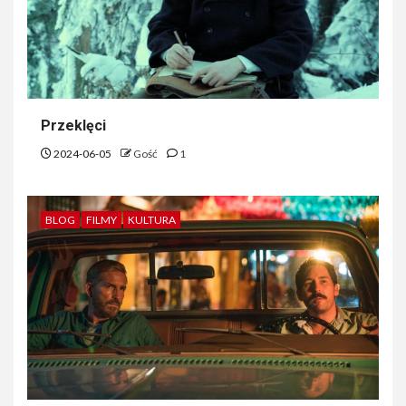
Przeklęci
2024-06-05
Gość
1
BLOG
FILMY
KULTURA