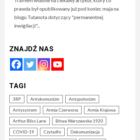
Trafiłem właśnie na ciekawy artykuł, który co
prawda był opublikowany już pod koniec maja na
blogu Tutanota dotyczący "permanentnej
inwigilacji"...
ZNAJDŹ NAS
TAGI
3RP
Antykomunizm
Antypolonizm
Antysystem
Armia Czerwona
Armia Krajowa
Arthur Bliss Lane
Bitwa Warszawska 1920
COVID-19
Czytadło
Dekomunizacja