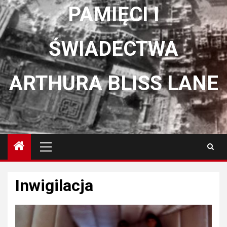
PAMIĘCI I
ŚWIADECTWA
ARTHURA BLISS LANE
Menu
główne
Inwigilacja