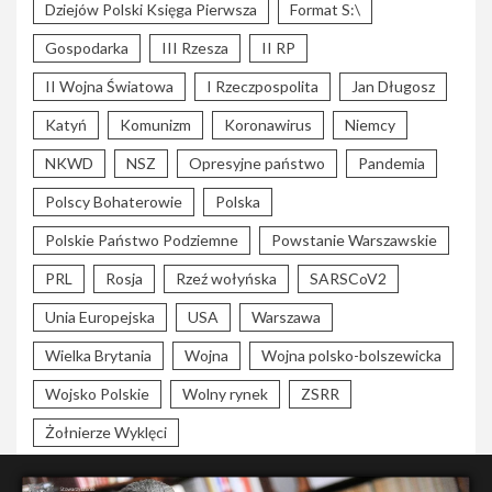
Dziejów Polski Księga Pierwsza
Format S:\
Gospodarka
III Rzesza
II RP
II Wojna Światowa
I Rzeczpospolita
Jan Długosz
Katyń
Komunizm
Koronawirus
Niemcy
NKWD
NSZ
Opresyjne państwo
Pandemia
Polscy Bohaterowie
Polska
Polskie Państwo Podziemne
Powstanie Warszawskie
PRL
Rosja
Rzeź wołyńska
SARSCoV2
Unia Europejska
USA
Warszawa
Wielka Brytania
Wojna
Wojna polsko-bolszewicka
Wojsko Polskie
Wolny rynek
ZSRR
Żołnierze Wyklęci