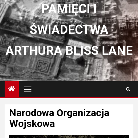
PAMIĘCI I
ŚWIADECTWA
ARTHURA BLISS LANE
Menu
główne
Narodowa Organizacja
Wojskowa