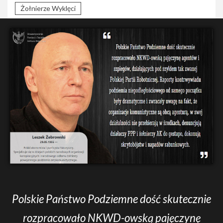
Żołnierze Wyklęci
Polskie Państwo Podziemne dość skutecznie
rozpracowało NKWD-owską pajęczynę