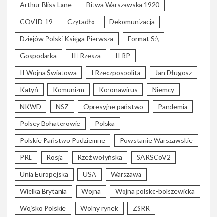
Arthur Bliss Lane
Bitwa Warszawska 1920
COVID-19
Czytadło
Dekomunizacja
Dziejów Polski Księga Pierwsza
Format S:\
Gospodarka
III Rzesza
II RP
II Wojna Światowa
I Rzeczpospolita
Jan Długosz
Katyń
Komunizm
Koronawirus
Niemcy
NKWD
NSZ
Opresyjne państwo
Pandemia
Polscy Bohaterowie
Polska
Polskie Państwo Podziemne
Powstanie Warszawskie
PRL
Rosja
Rzeź wołyńska
SARSCoV2
Unia Europejska
USA
Warszawa
Wielka Brytania
Wojna
Wojna polsko-bolszewicka
Wojsko Polskie
Wolny rynek
ZSRR