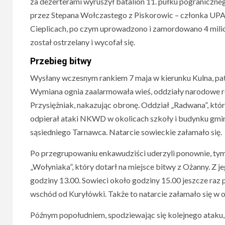
za dezerterami wyruszył batalion 11. pułku pograni
przez Stepana Wołczastego z Piskorowic – członka UPA 
Cieplicach, po czym uprowadzono i zamordowano 4 milicj
został ostrzelany i wycofał się.
Przebieg bitwy
Wysłany wczesnym rankiem 7 maja w kierunku Kulna, pat
Wymiana ognia zaalarmowała wieś, oddziały narodowe r
Przysiężniak, nakazując obronę. Oddział „Radwana”, któr
odpierał ataki NKWD w okolicach szkoły i budynku gminy
sąsiedniego Tarnawca. Natarcie sowieckie załamało się.
Po przegrupowaniu enkawudziści uderzyli ponownie, tym
„Wołyniaka”, który dotarł na miejsce bitwy z Ożanny. Z j
godziny 13.00. Sowieci około godziny 15.00 jeszcze raz p
wschód od Kuryłówki. Także to natarcie załamało się w 
Późnym popołudniem, spodziewając się kolejnego ataku, 