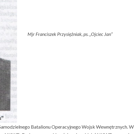
Mjr Franciszek Przysiężniak, ps. „Ojciec Jan”
 3 Samodzielnego Batalionu Operacyjnego Wojsk Wewnętrznych. W