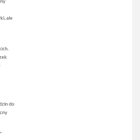
ony
i, ale
ich.
zek
ę
dzin do
ocny
”