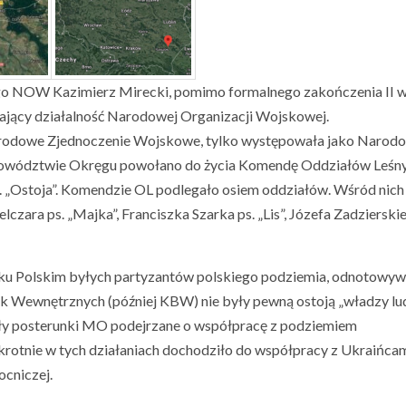
go NOW Kazimierz Mirecki, pomimo formalnego zakończenia II 
iający działalność Narodowej Organizacji Wojskowej.
Narodowe Zjednoczenie Wojskowe, tylko występowała jako Narod
dowództwie Okręgu powołano do życia Komendę Oddziałów Leśny
. „Ostoja”. Komendzie OL podlegało osiem oddziałów. Wśród nich
lczara ps. „Majka”, Franciszka Szarka ps. „Lis”, Józefa Zadzierskie
sku Polskim byłych partyzantów polskiego podziemia, odnotowy
sk Wewnętrznych (później KBW) nie były pewną ostoją „władzy lu
y posterunki MO podejrzane o współpracę z podziemiem
rotnie w tych działaniach dochodziło do współpracy z Ukraińcam
ocniczej.