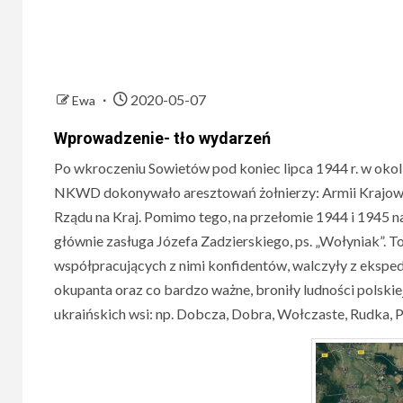
2020-05-07
Ewa
Wprowadzenie- tło wydarzeń
Po wkroczeniu Sowietów pod koniec lipca 1944 r. w okoli
NKWD dokonywało aresztowań żołnierzy: Armii Krajowej
Rządu na Kraj. Pomimo tego, na przełomie 1944 i 1945 n
głównie zasługa Józefa Zadzierskiego, ps. „Wołyniak”. T
współpracujących z nimi konfidentów, walczyły z eks
okupanta oraz co bardzo ważne, broniły ludności polski
ukraińskich wsi: np. Dobcza, Dobra, Wołczaste, Rudka, 