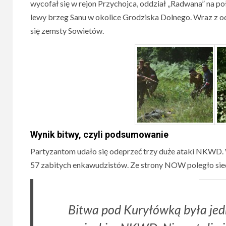
wycofał się w rejon Przychojca, oddział „Radwana” na po
lewy brzeg Sanu w okolice Grodziska Dolnego. Wraz z 
się zemsty Sowietów.
Wynik bitwy, czyli podsumowanie
Partyzantom udało się odeprzeć trzy duże ataki NKWD. W
57 zabitych enkawudzistów. Ze strony NOW poległo siedm
Bitwa pod Kuryłówką była jed