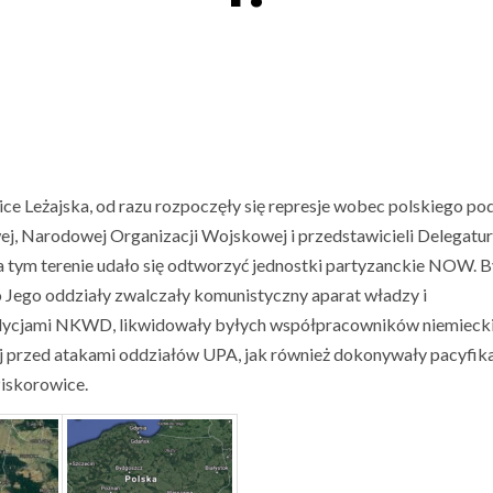
ce Leżajska, od razu rozpoczęły się represje wobec polskiego po
, Narodowej Organizacji Wojskowej i przedstawicieli Delegatu
a tym terenie udało się odtworzyć jednostki partyzanckie NOW. B
o Jego oddziały zwalczały komunistyczny aparat władzy i
pedycjami NKWD, likwidowały byłych współpracowników niemieck
ej przed atakami oddziałów UPA, jak również dokonywały pacyfika
Piskorowice.