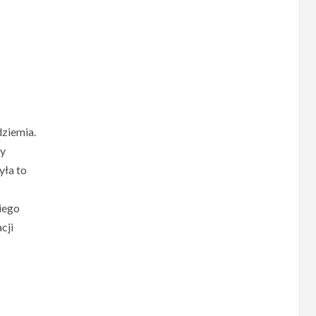
dziemia.
ry
yła to
iego
cji