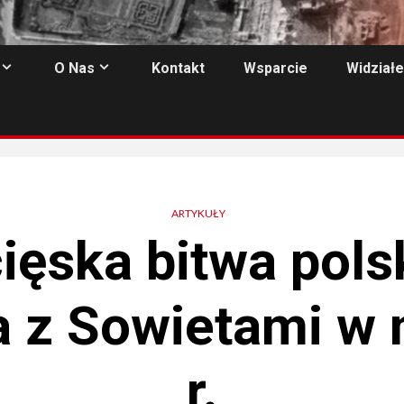
O Nas
Kontakt
Wsparcie
Widziałe
ARTYKUŁY
ięska bitwa pols
a z Sowietami w 
r.