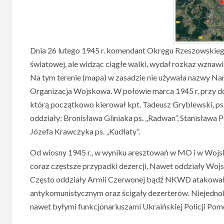
Dnia 26 lutego 1945 r. komendant Okręgu Rzeszowskie
światowej, ale widząc ciągłe walki, wydał rozkaz wznaw
Na tym terenie (mapa) w zasadzie nie używała nazwy 
Organizacja Wojskowa. W połowie marca 1945 r. przy 
którą początkowo kierował kpt. Tadeusz Gryblewski, ps
oddziały: Bronisława Gliniaka ps. „Radwan”, Stanisława Pe
Józefa Krawczyka ps. „Kudłaty”.
Od wiosny 1945 r., w wyniku aresztowań w MO i w Woj
coraz częstsze przypadki dezercji. Nawet oddziały Woj
Często oddziały Armii Czerwonej bądź NKWD atakował
antykomunistycznym oraz ścigały dezerterów. Niejednok
nawet byłymi funkcjonariuszami Ukraińskiej Policji Pom