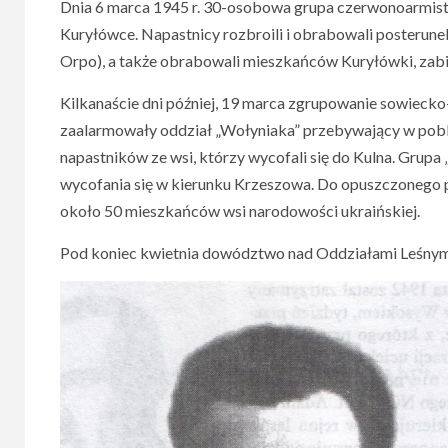
Dnia 6 marca 1945 r. 30-osobowa grupa czerwonoarmis
Kuryłówce. Napastnicy rozbroili i obrabowali posterune
Orpo), a także obrabowali mieszkańców Kuryłówki, zabi
Kilkanaście dni później, 19 marca zgrupowanie sowieck
zaalarmowały oddział „Wołyniaka” przebywający w poblis
napastników ze wsi, którzy wycofali się do Kulna. Grup
wycofania się w kierunku Krzeszowa. Do opuszczonego p
około 50 mieszkańców wsi narodowości ukraińskiej.
Pod koniec kwietnia dowództwo nad Oddziałami Leśnymi 