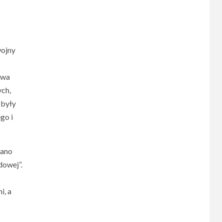
wojny
owa
ch,
 były
go i
wano
dowej”.
i, a