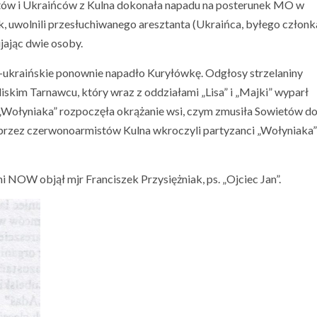
tów i Ukraińców z Kulna dokonała napadu na posterunek MO w
k, uwolnili przesłuchiwanego aresztanta (Ukraińca, byłego członk
jając dwie osoby.
o-ukraińskie ponownie napadło Kuryłówkę. Odgłosy strzelaniny
kim Tarnawcu, który wraz z oddziałami „Lisa” i „Majki” wyparł
a „Wołyniaka” rozpoczęła okrążanie wsi, czym zmusiła Sowietów d
rzez czerwonoarmistów Kulna wkroczyli partyzanci „Wołyniaka” i
NOW objął mjr Franciszek Przysiężniak, ps. „Ojciec Jan”.