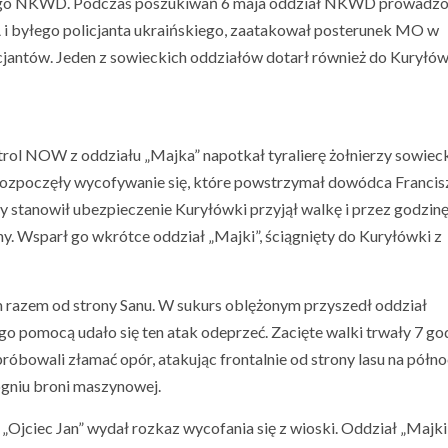
cznego NKWD. Podczas poszukiwań 6 maja oddział NKWD prowadz
i byłego policjanta ukraińskiego, zaatakował posterunek MO w
antów. Jeden z sowieckich oddziałów dotarł również do Kuryłówk
rol NOW z oddziału „Majka” napotkał tyralierę żołnierzy sowieck
ozpoczęły wycofywanie się, które powstrzymał dowódca Francis
y stanowił ubezpieczenie Kuryłówki przyjął walkę i przez godzin
. Wsparł go wkrótce oddział „Majki”, ściągnięty do Kuryłówki z
 razem od strony Sanu. W sukurs oblężonym przyszedł oddział
ego pomocą udało się ten atak odeprzeć. Zacięte walki trwały 7 go
róbowali złamać opór, atakując frontalnie od strony lasu na półn
ogniu broni maszynowej.
„Ojciec Jan” wydał rozkaz wycofania się z wioski. Oddział „Majki