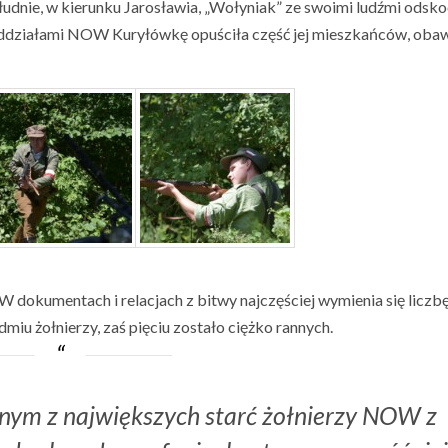
łudnie, w kierunku Jarosławia, „Wołyniak” ze swoimi ludźmi odsko
oddziałami NOW Kuryłówkę opuściła część jej mieszkańców, obaw
 dokumentach i relacjach z bitwy najczęściej wymienia się liczb
iu żołnierzy, zaś pięciu zostało ciężko rannych.
nym z największych starć żołnierzy NOW z