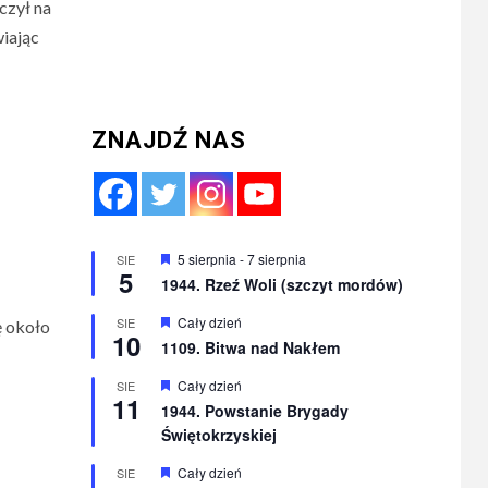
czył na
iając
ZNAJDŹ NAS
Wyróżnione
5 sierpnia
-
7 sierpnia
SIE
5
1944. Rzeź Woli (szczyt mordów)
Wyróżnione
Cały dzień
SIE
ę około
10
1109. Bitwa nad Nakłem
Wyróżnione
Cały dzień
SIE
11
1944. Powstanie Brygady
Świętokrzyskiej
Wyróżnione
Cały dzień
SIE