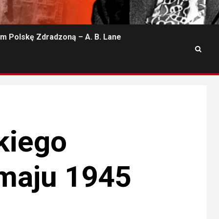
m Polskę Zdradzoną – A. B. Lane
kiego
maju 1945