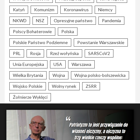
Katyń
Komunizm
Koronawirus
Niemcy
NKWD
NSZ
Opresyjne państwo
Pandemia
Polscy Bohaterowie
Polska
Polskie Państwo Podziemne
Powstanie Warszawskie
PRL
Rosja
Rzeź wołyńska
SARSCoV2
Unia Europejska
USA
Warszawa
Wielka Brytania
Wojna
Wojna polsko-bolszewicka
Wojsko Polskie
Wolny rynek
ZSRR
Żołnierze Wyklęci