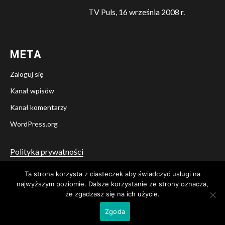
TV Puls, 16 września 2008 r.
META
Zaloguj się
Kanał wpisów
Kanał komentarzy
WordPress.org
Polityka prywatności
Ta strona korzysta z ciasteczek aby świadczyć usługi na
Twitter
Facebook
YouTube
Instagram
najwyższym poziomie. Dalsze korzystanie ze strony oznacza,
że zgadzasz się na ich użycie.
© Stowarzyszenie Pamięci i Świadectwa A. B. Lane
|
Newsium
Zgoda
przez AF themes.