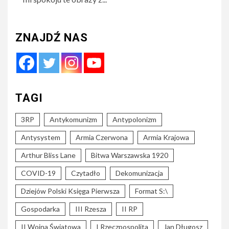
ZNAJDŹ NAS
TAGI
3RP
Antykomunizm
Antypolonizm
Antysystem
Armia Czerwona
Armia Krajowa
Arthur Bliss Lane
Bitwa Warszawska 1920
COVID-19
Czytadło
Dekomunizacja
Dziejów Polski Księga Pierwsza
Format S:\
Gospodarka
III Rzesza
II RP
II Wojna Światowa
I Rzeczpospolita
Jan Długosz