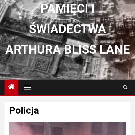
PAMIĘCI I
ŚWIADECTWA
ARTHURA BLISS LANE
Menu
główne
Policja