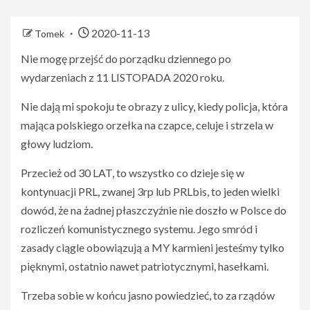
2020-11-13
Tomek
Nie mogę przejść do porządku dziennego po
wydarzeniach z 11 LISTOPADA 2020 roku.
Nie dają mi spokoju te obrazy z ulicy, kiedy policja, która
mająca polskiego orzełka na czapce, celuje i strzela w
głowy ludziom.
Przecież od 30 LAT, to wszystko co dzieje się w
kontynuacji PRL, zwanej 3rp lub PRLbis, to jeden wielki
dowód, że na żadnej płaszczyźnie nie doszło w Polsce do
rozliczeń komunistycznego systemu. Jego smród i
zasady ciągle obowiązują a MY karmieni jesteśmy tylko
pięknymi, ostatnio nawet patriotycznymi, hasełkami.
Trzeba sobie w końcu jasno powiedzieć, to za rządów