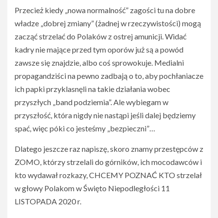
Przecież kiedy „nowa normalność” zagości tu na dobre
władze „dobrej zmiany” (żadnej w rzeczywistości) mogą
zacząć strzelać do Polaków z ostrej amunicji. Widać
kadry nie mające przed tym oporów już są a powód
zawsze się znajdzie, albo coś sprowokuje. Medialni
propagandziści na pewno zadbają o to, aby pochłaniacze
ich papki przyklasnęli na takie działania wobec
przyszłych „band podziemia”. Ale wybiegam w
przyszłość, która nigdy nie nastąpi jeśli dalej będziemy
spać, więc póki co jesteśmy „bezpieczni”…
Dlatego jeszcze raz napiszę, skoro znamy przestępców z
ZOMO, którzy strzelali do górników, ich mocodawców i
kto wydawał rozkazy, CHCEMY POZNAĆ KTO strzelał
w głowy Polakom w Święto Niepodległości 11
LISTOPADA 2020 r.