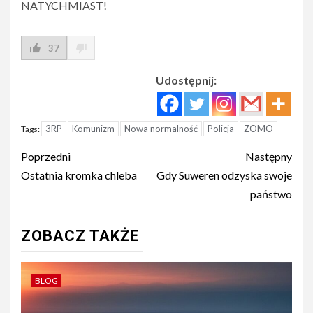
NATYCHMIAST!
37
Udostępnij:
3RP
Komunizm
Nowa normalność
Policja
ZOMO
Tags:
Post
Poprzedni
Następny
navigation
Ostatnia kromka chleba
Gdy Suweren odzyska swoje
państwo
ZOBACZ TAKŻE
BLOG