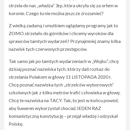
strzela do nas „władza” 3rp, która ukryła się za orłem w
koronie. Czego tu nie można jeszcze zrozumieć?
Z wielką zadumą i smutkiem oglądamy programy jak to
ZOMO strzelało do górników i chcemy wyroków dla
sprawców tamtych wydarzeń? Przynajmniej znamy kilka
nazwisk tych czerwonych przestępców.
Tak samo jak po tamtych wydarzeniach w „Wujku”, chcę
dzisiaj poznać nazwiska tych, którzy dali rozkaz do
strzelania Polakom w głowy 11 LISTOPADA 2020 r.
Chcę poznać nazwiska tych „strzelców wyborowych”
szkolonych jak z kilku metrów trafić człowieka w głowę.
Chcę te nazwiska na TACY. Tak, to jest w końcu powód,
aby Suweren wykorzystał chociaż JEDEN RAZ
komunistyczną konstytucję – przejął władzę i odzyskał
Polskę.