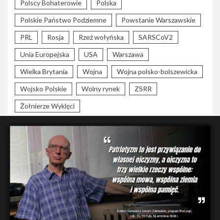
Polscy Bohaterowie
Polska
Polskie Państwo Podziemne
Powstanie Warszawskie
PRL
Rosja
Rzeź wołyńska
SARSCoV2
Unia Europejska
USA
Warszawa
Wielka Brytania
Wojna
Wojna polsko-bolszewicka
Wojsko Polskie
Wolny rynek
ZSRR
Żołnierze Wyklęci