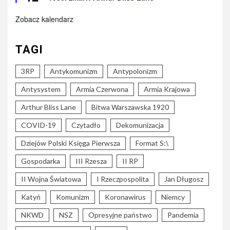
Zobacz kalendarz
TAGI
3RP
Antykomunizm
Antypolonizm
Antysystem
Armia Czerwona
Armia Krajowa
Arthur Bliss Lane
Bitwa Warszawska 1920
COVID-19
Czytadło
Dekomunizacja
Dziejów Polski Księga Pierwsza
Format S:\
Gospodarka
III Rzesza
II RP
II Wojna Światowa
I Rzeczpospolita
Jan Długosz
Katyń
Komunizm
Koronawirus
Niemcy
NKWD
NSZ
Opresyjne państwo
Pandemia