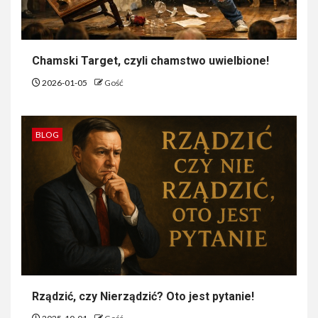
Chamski Target, czyli chamstwo uwielbione!
2026-01-05
Gość
BLOG
Rządzić, czy Nierządzić? Oto jest pytanie!