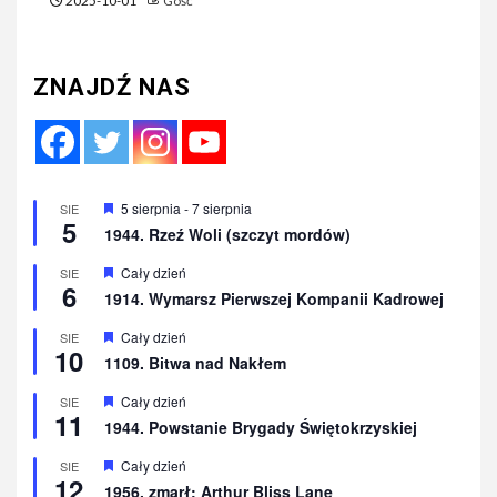
2025-10-01
Gość
ZNAJDŹ NAS
Wyróżnione
5 sierpnia
-
7 sierpnia
SIE
5
1944. Rzeź Woli (szczyt mordów)
Wyróżnione
Cały dzień
SIE
6
1914. Wymarsz Pierwszej Kompanii Kadrowej
Wyróżnione
Cały dzień
SIE
10
1109. Bitwa nad Nakłem
Wyróżnione
Cały dzień
SIE
11
1944. Powstanie Brygady Świętokrzyskiej
Wyróżnione
Cały dzień
SIE
12
1956. zmarł: Arthur Bliss Lane