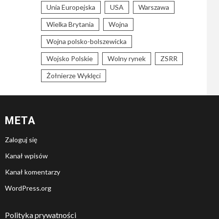
Unia Europejska
USA
Warszawa
Wielka Brytania
Wojna
Wojna polsko-bolszewicka
Wojsko Polskie
Wolny rynek
ZSRR
Żołnierze Wyklęci
META
Zaloguj się
Kanał wpisów
Kanał komentarzy
WordPress.org
Polityka prywatności