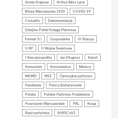
Armia Krajowa
Arthur Bliss Lane
Bitwa Warszawska 1920
COVID-19
Czytadło
Dekomunizacja
Dziejów Polski Księga Pierwsza
Format S:\
Gospodarka
III Rzesza
II RP
II Wojna Światowa
I Rzeczpospolita
Jan Długosz
Katyń
Komunizm
Koronawirus
Niemcy
NKWD
NSZ
Opresyjne państwo
Pandemia
Polscy Bohaterowie
Polska
Polskie Państwo Podziemne
Powstanie Warszawskie
PRL
Rosja
Rzeź wołyńska
SARSCoV2