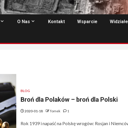
O Nas
Kontakt
Wsparcie
Widziałe
BLOG
Broń dla Polaków – broń dla Polski
2020-01-18
Tomek
1
Rok 1939 i napaść na Polskę wrogów: Rosjan i Niemcó