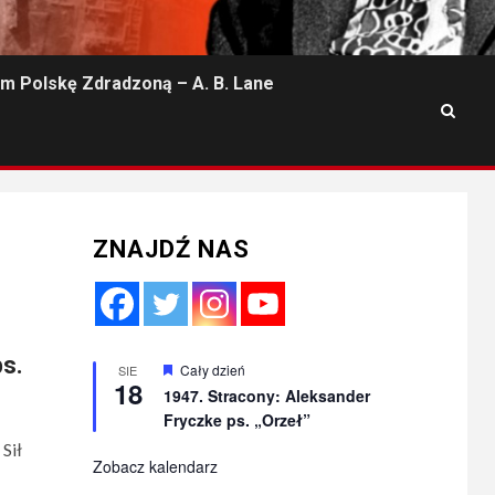
m Polskę Zdradzoną – A. B. Lane
ZNAJDŹ NAS
s.
Wyróżnione
Cały dzień
SIE
18
1947. Stracony: Aleksander
Fryczke ps. „Orzeł”
Sił
Zobacz kalendarz