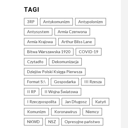
TAGI
3RP
Antykomunizm
Antypolonizm
Antysystem
Armia Czerwona
Armia Krajowa
Arthur Bliss Lane
Bitwa Warszawska 1920
COVID-19
Czytadło
Dekomunizacja
Dziejów Polski Księga Pierwsza
Format S:\
Gospodarka
III Rzesza
II RP
II Wojna Światowa
I Rzeczpospolita
Jan Długosz
Katyń
Komunizm
Koronawirus
Niemcy
NKWD
NSZ
Opresyjne państwo