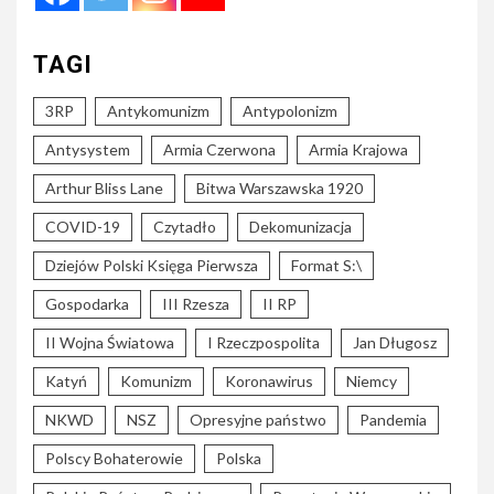
TAGI
3RP
Antykomunizm
Antypolonizm
Antysystem
Armia Czerwona
Armia Krajowa
Arthur Bliss Lane
Bitwa Warszawska 1920
COVID-19
Czytadło
Dekomunizacja
Dziejów Polski Księga Pierwsza
Format S:\
Gospodarka
III Rzesza
II RP
II Wojna Światowa
I Rzeczpospolita
Jan Długosz
Katyń
Komunizm
Koronawirus
Niemcy
NKWD
NSZ
Opresyjne państwo
Pandemia
Polscy Bohaterowie
Polska