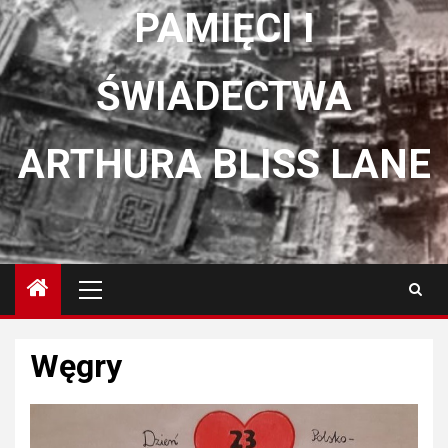
PAMIĘCI I
ŚWIADECTWA
ARTHURA BLISS LANE
Menu
główne
Węgry