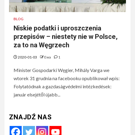
BLOG
Niskie podatki i uproszczenia
przepisów – niestety nie w Polsce,
za to na Węgrzech
2020-01-03
Ewa
1
Minister Gospodarki Węgier, Mihály Varga we
wtorek 31 grudnia na facebooku opublikował wpis:
Folytatódnak a gazdaságvédelmi intézkedések:
január elsejétől újabb...
ZNAJDŹ NAS