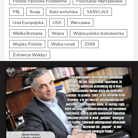
Polskie Państwo Podziemne
Powstanie Warszawskie
PRL
Rosja
Rzeź wołyńska
SARSCoV2
Unia Europejska
USA
Warszawa
Wielka Brytania
Wojna
Wojna polsko-bolszewicka
Wojsko Polskie
Wolny rynek
ZSRR
Żołnierze Wyklęci