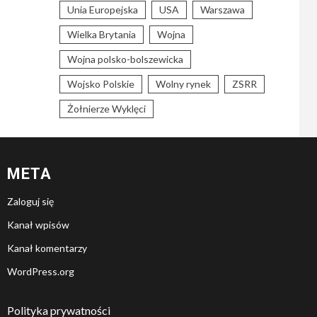
Unia Europejska
USA
Warszawa
Wielka Brytania
Wojna
Wojna polsko-bolszewicka
Wojsko Polskie
Wolny rynek
ZSRR
Żołnierze Wyklęci
META
Zaloguj się
Kanał wpisów
Kanał komentarzy
WordPress.org
Polityka prywatności