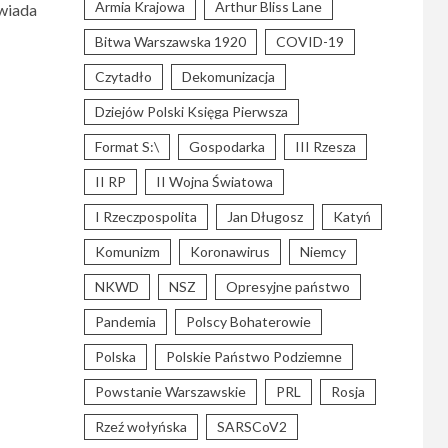
Armia Krajowa
Arthur Bliss Lane
owiada
Bitwa Warszawska 1920
COVID-19
Czytadło
Dekomunizacja
Dziejów Polski Księga Pierwsza
Format S:\
Gospodarka
III Rzesza
II RP
II Wojna Światowa
I Rzeczpospolita
Jan Długosz
Katyń
Komunizm
Koronawirus
Niemcy
NKWD
NSZ
Opresyjne państwo
Pandemia
Polscy Bohaterowie
Polska
Polskie Państwo Podziemne
Powstanie Warszawskie
PRL
Rosja
Rzeź wołyńska
SARSCoV2