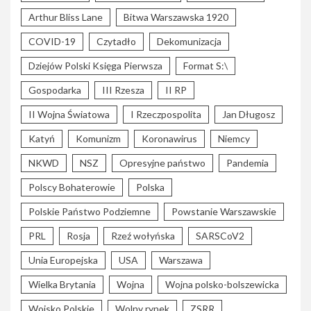
Arthur Bliss Lane
Bitwa Warszawska 1920
COVID-19
Czytadło
Dekomunizacja
Dziejów Polski Księga Pierwsza
Format S:\
Gospodarka
III Rzesza
II RP
II Wojna Światowa
I Rzeczpospolita
Jan Długosz
Katyń
Komunizm
Koronawirus
Niemcy
NKWD
NSZ
Opresyjne państwo
Pandemia
Polscy Bohaterowie
Polska
Polskie Państwo Podziemne
Powstanie Warszawskie
PRL
Rosja
Rzeź wołyńska
SARSCoV2
Unia Europejska
USA
Warszawa
Wielka Brytania
Wojna
Wojna polsko-bolszewicka
Wojsko Polskie
Wolny rynek
ZSRR