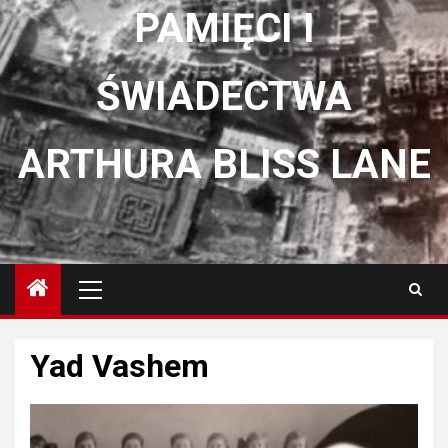
PAMIĘCI I
ŚWIADECTWA
ARTHURA BLISS LANE
Menu
główne
Yad Vashem