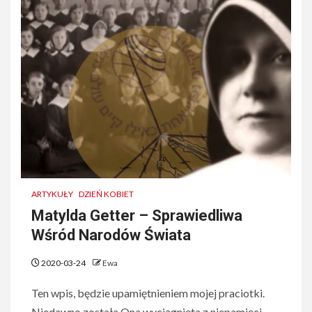
ARTYKUŁY
DZIEŃ KOBIET
Matylda Getter – Sprawiedliwa
Wśród Narodów Świata
2020-03-24
Ewa
Ten wpis, będzie upamiętnieniem mojej praciotki.
Niedawno została Ona wyciągnięta z niepamięci