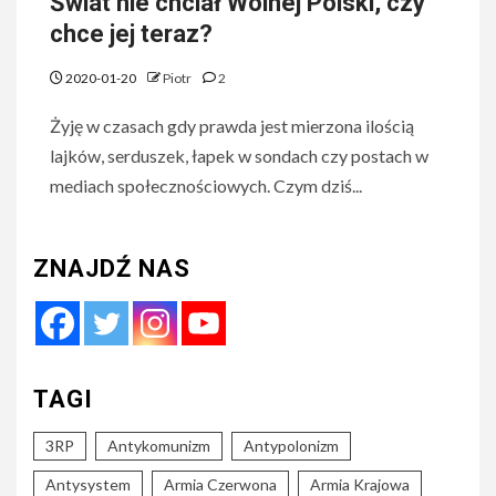
Świat nie chciał Wolnej Polski, czy
chce jej teraz?
2020-01-20
Piotr
2
Żyję w czasach gdy prawda jest mierzona ilością
lajków, serduszek, łapek w sondach czy postach w
mediach społecznościowych. Czym dziś...
ZNAJDŹ NAS
TAGI
3RP
Antykomunizm
Antypolonizm
Antysystem
Armia Czerwona
Armia Krajowa